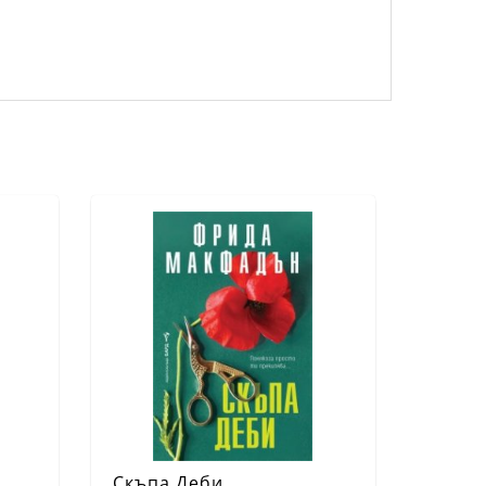
Скъпа Деби