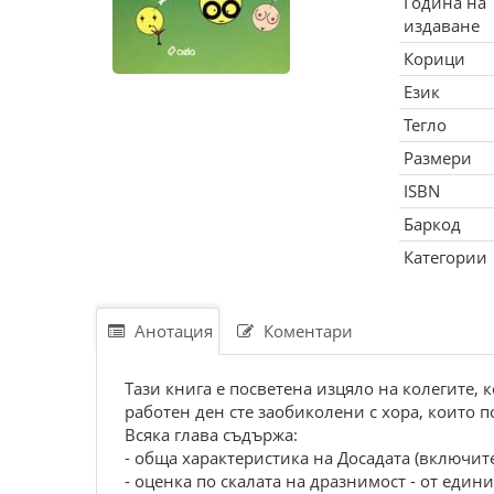
Година на
издаване
Корици
Език
Тегло
Размери
ISBN
Баркод
Категории
Анотация
Коментари
Тази книга е посветена изцяло на колегите, 
работен ден сте заобиколени с хора, които по
Всяка глава съдържа:
- обща характеристика на Досадата (включит
- оценка по скалата на дразнимост - от един