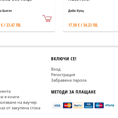
а Бьогле
Дийн Кунц
 € / 23.47 ЛВ.
17.50 € / 34.23 ЛВ.
ВКЛЮЧИ СЕ!
Вход
Регистрация
Забравена парола
иента
МЕТОДИ ЗА ПЛАЩАНЕ
им е-книги
ползване на ваучер
каз от закупена стока