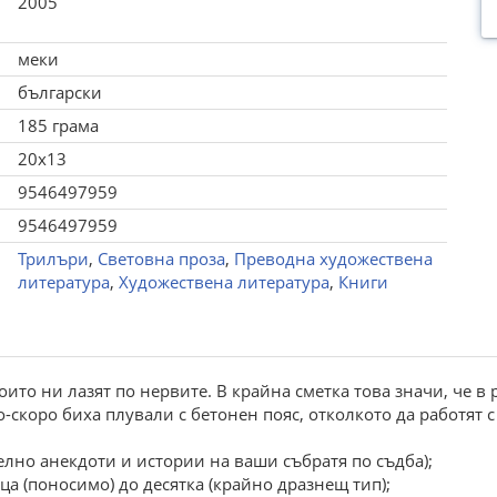
2005
меки
български
185 грама
20x13
9546497959
9546497959
Трилъри
,
Световна проза
,
Преводна художествена
литература
,
Художествена литература
,
Книги
които ни лазят по нервите. В крайна сметка това значи, че в
-скоро биха плували с бетонен пояс, отколкото да работят с 
елно анекдоти и истории на ваши събратя по съдба);
ица (поносимо) до десятка (крайно дразнещ тип);