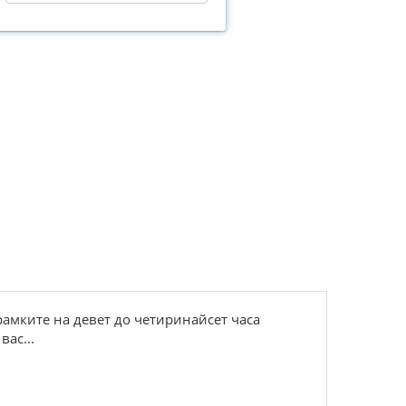
 рамките на девет до четиринайсет часа
вас...