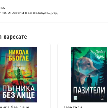
та;
ние, отразени във възходящ ред.
а харесате
ника без лице
Пазители