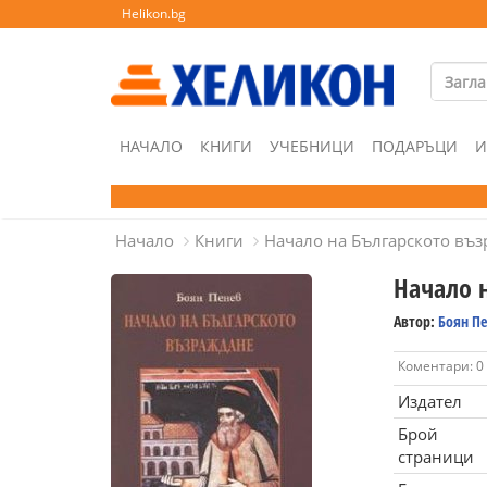
Helikon.bg
НАЧАЛО
КНИГИ
УЧЕБНИЦИ
ПОДАРЪЦИ
И
Начало
Книги
Начало на Българското въ
Начало 
Автор:
Боян П
Коментари: 0
Издател
Брой
страници