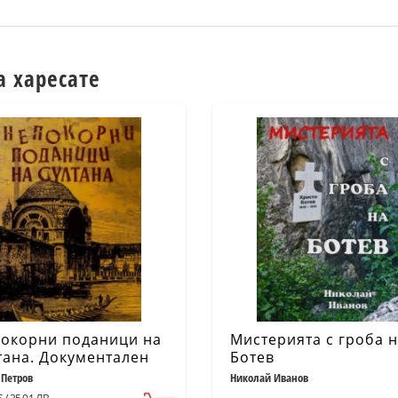
а харесате
окорни поданици на
Мистерията с гроба 
тана. Документален
Ботев
рник
 Петров
Николай Иванов