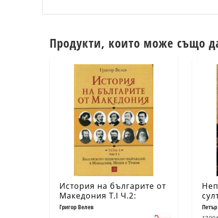
Продукти, които може също д
История на българите от
Неп
Македония Т.I Ч.2:
сул
Българското национално
сбо
Григор Велев
Петър
възраждане в