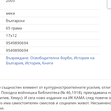
2005
меки
български
65 грама
17x12
9549890694
9549890694
Възраждане. Освободителни борби
,
История на
България
,
История
,
Книги
е същностен елемент от културностроителните усилия, отли
 Походна войнишка библиотека (№ 46,1918), преиздавана няк
 Чипев, Хемус). И сега ново издание на ИК КАМА след повече 
то има самостоятелен смислов и социален живот. Несъмнен
ни.