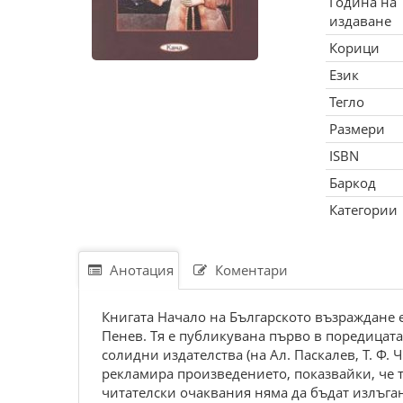
Година на
издаване
Корици
Език
Тегло
Размери
ISBN
Баркод
Категории
Анотация
Коментари
Книгата Начало на Българското възраждане 
Пенев. Тя е публикувана първо в поредицата
солидни издателства (на Ал. Паскалев, Т. Ф.
рекламира произведението, показвайки, че 
читателски очаквания няма да бъдат излъга