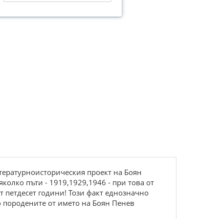
тературноисторическия проект на Боян
олко пъти - 1919,1929,1946 - при това от
от петдесет години! Този факт еднозначно
о породените от името на Боян Пенев