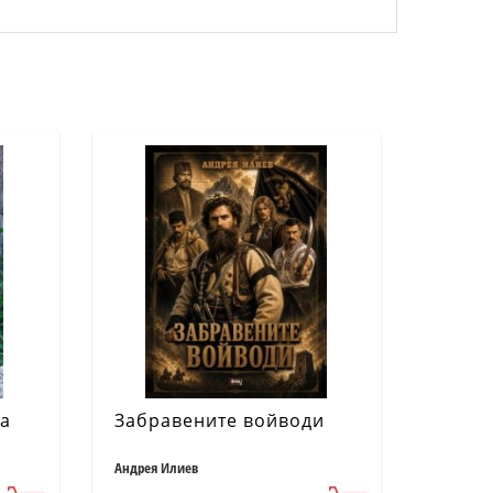
на
Забравените войводи
Андрея Илиев