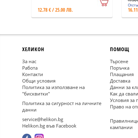
17.90 €
Македония, Мизия и
Отстъп
12.78 € / 25.00 ЛВ.
16.11
Тракия
ХЕЛИКОН
ПОМОЩ
За нас
Търсене
Работа
Поръчка
Контакти
Плащания
Общи условия
Доставка
Политика за използване на
Данни за кл
"бисквитки"
Как да свал
Условия за 
Политика за сигурност на личните
Право на от
данни
service@helikon.bg
Правилници
Helikon.bg във Facebook
кампании