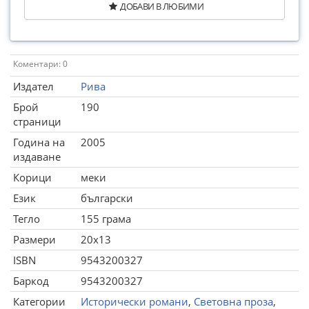
ДОБАВИ В ЛЮБИМИ
Коментари: 0
Издател
Рива
Брой
190
страници
Година на
2005
издаване
Корици
меки
Език
български
Тегло
155 грама
Размери
20x13
ISBN
9543200327
Баркод
9543200327
Категории
Исторически романи
,
Световна проза
,