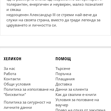
толерантен, енергичен и неуверен, малко познатият
и сякаш
недооценен Александър III се стреми най-вече да
служи на своята страна, вместо да гради легенда за
царуването и личността си.
ХЕЛИКОН
ПОМОЩ
За нас
Търсене
Работа
Поръчка
Контакти
Плащания
Общи условия
Доставка
Политика за използване на
Данни за клиента
"бисквитки"
Как да свалим е-книги
Условия за ползване на
Политика за сигурност на
ваучер
личните данни
Право на отказ от закупена