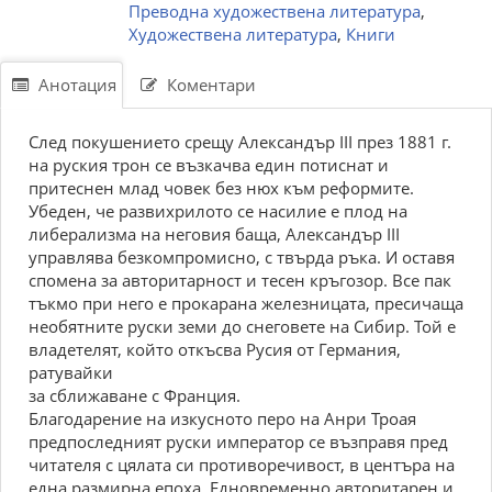
Преводна художествена литература
,
Художествена литература
,
Книги
Анотация
Коментари
След покушението срещу Александър ІІІ през 1881 г.
на руския трон се възкачва един потиснат и
притеснен млад човек без нюх към реформите.
Убеден, че развихрилото се насилие е плод на
либерализма на неговия баща, Александър III
управлява безкомпромисно, с твърда ръка. И оставя
спомена за авторитарност и тесен кръгозор. Все пак
тъкмо при него е прокарана железницата, пресичаща
необятните руски земи до снеговете на Сибир. Той е
владетелят, който откъсва Русия от Германия,
ратувайки
за сближаване с Франция.
Благодарение на изкусното перо на Анри Троая
предпоследният руски император се възправя пред
читателя с цялата си противоречивост, в центъра на
една размирна епоха. Едновременно авторитарен и