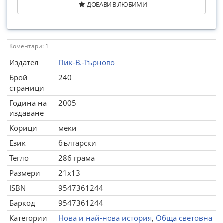
ДОБАВИ В ЛЮБИМИ
Коментари: 1
Издател
Пик-В.-Търново
Брой
240
страници
Година на
2005
издаване
Корици
меки
Език
български
Тегло
286 грама
Размери
21x13
ISBN
9547361244
Баркод
9547361244
Категории
Нова и най-нова история
,
Обща световна