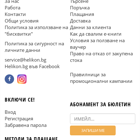
За нас
Търсене
Работа
Поръчка
Контакти
Плащания
Общи условия
Доставка
Политика за използване на
Данни за клиента
"бисквитки"
Как да свалим е-книги
Условия за ползване на
Политика за сигурност на
ваучер
личните данни
Право на отказ от закупена
service@helikon.bg
стока
Helikon.bg във Facebook
Правилници за
промоционални кампании
ВКЛЮЧИ СЕ!
АБОНАМЕНТ ЗА БЮЛЕТИН
Вход
Регистрация
Забравена парола
МЕТОДИ ЗА ПЛАЩАНЕ