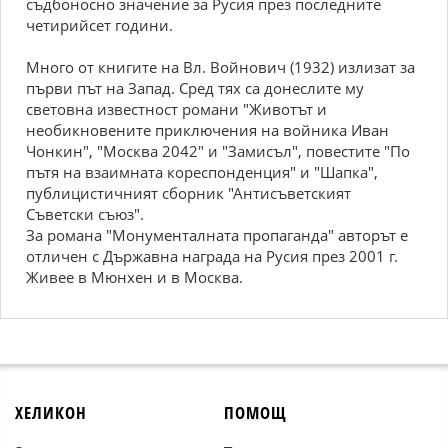
съдбоносно значение за Русия през последните
четирийсет години.
Много от книгите на Вл. Войнович (1932) излизат за
първи път на Запад. Сред тях са донеслите му
световна известност романи "Животът и
необикновените приключения на войника Иван
Чонкин", "Москва 2042" и "Замисъл", повестите "По
пътя на взаимната кореспонденция" и "Шапка",
публицистичният сборник "Антисъветският
Съветски съюз".
За романа "Монументалната пропаганда" авторът е
отличен с Държавна награда на Русия през 2001 г.
Живее в Мюнхен и в Москва.
ХЕЛИКОН
ПОМОЩ