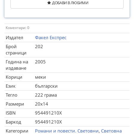
ДОБАВИ В ЛЮБИМИ
Коментари: 0
Издател
Факел Експрес
Брой
202
страници
Година на
2005
издаване
Корици
меки
Език
български
Тегло
222 грама
Размери
20x14
ISBN
954491210X
Баркод
954491210X
Категории
Романи и повести. Световни
,
Световна