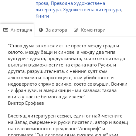
проза
,
Преводна художествена
литература
,
Художествена литература
,
Книги
Анотация
За автора
Коментари
"Става дума за конфликт не просто между града и
селото, между бащи и синове, а между два типа
култури - едната, продуктивната, която се опитва да
въплъти възможностите на страна като Русия, и
другата, разрушителната, с нейния култ към
алкохолизма и наркотиците, към убийството и
недоверието спрямо всичко, което се върши. Всички
- и французи, и американци - ми казваха: такава
книга у нас не би могла да излезе".
Виктор Ерофеев
Блестящ литературен есеист, един от най-четените
на Запад съвременни руски писатели, автор и водещ
на телевизионното предаване "Апокриф" и
програмата "Енциклопедия на руската душа" към