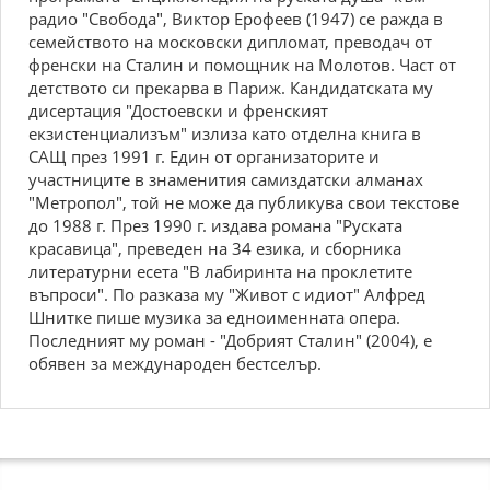
радио "Свобода", Виктор Ерофеев (1947) се ражда в
семейството на московски дипломат, преводач от
френски на Сталин и помощник на Молотов. Част от
детството си прекарва в Париж. Кандидатската му
дисертация "Достоевски и френският
екзистенциализъм" излиза като отделна книга в
САЩ през 1991 г. Един от организаторите и
участниците в знаменития самиздатски алманах
"Метропол", той не може да публикува свои текстове
до 1988 г. През 1990 г. издава романа "Руската
красавица", преведен на 34 езика, и сборника
литературни есета "В лабиринта на проклетите
въпроси". По разказа му "Живот с идиот" Алфред
Шнитке пише музика за едноименната опера.
Последният му роман - "Добрият Сталин" (2004), е
обявен за международен бестселър.