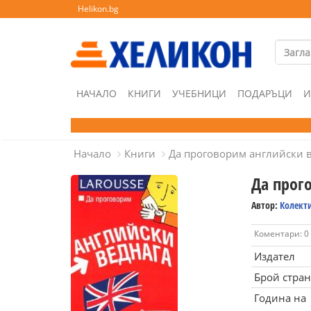
Helikon.bg
НАЧАЛО
КНИГИ
УЧЕБНИЦИ
ПОДАРЪЦИ
И
Начало
Книги
Да проговорим английски 
Да прог
Автор:
Колект
Коментари: 0
Издател
Брой стра
Година на