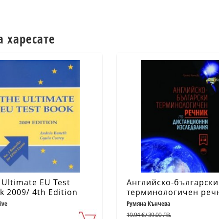
а харесате
 Ultimate EU Test
Английско-български
k 2009/ 4th Edition
терминологичен реч
по дистанционни
tive
Румяна Кънчева
изследвания Т.2
19.94 € / 39.00 ЛВ.