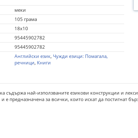
меки
105 грама
18x10
95445902782
95445902782
Английски език
,
Чужди езици: Помагала,
речници
,
Книги
вка съдържа най-използваните езикови конструкции и лекси
и е предназначена за всички, които искат да постигнат бър