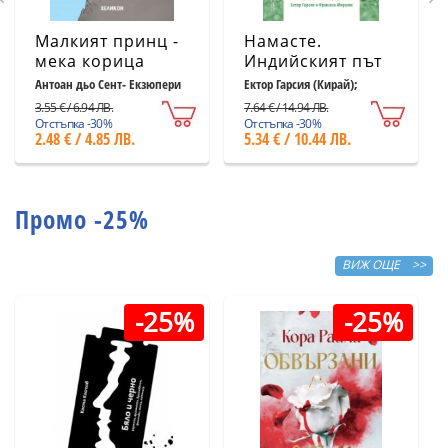
Малкият принц -
Намасте.
мека корица
Индийският път
светлосиня
към щастието,
Антоан дьо Сент- Екзюпери
Ектор Гарсия (Кирай);
Франсеск Миралес
удовлетворението
3.55 € / 6.94 ЛВ.
7.64 € / 14.94 ЛВ.
и успеха
Отстъпка -30%
Отстъпка -30%
2.48 € / 4.85 ЛВ.
5.34 € / 10.44 ЛВ.
Промо -25%
ВИЖ ОЩЕ >>
-25%
-25%