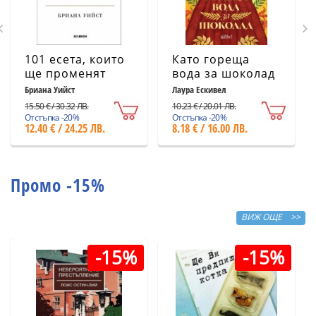
101 есета, които
Като гореща
ще променят
вода за шоколад
начина ви на
(ново издание)
Бриана Уийст
Лаура Ескивел
мислене
15.50 € / 30.32 ЛВ.
10.23 € / 20.01 ЛВ.
Отстъпка -20%
Отстъпка -20%
12.40 € / 24.25 ЛВ.
8.18 € / 16.00 ЛВ.
Промо -15%
ВИЖ ОЩЕ >>
-15%
-15%