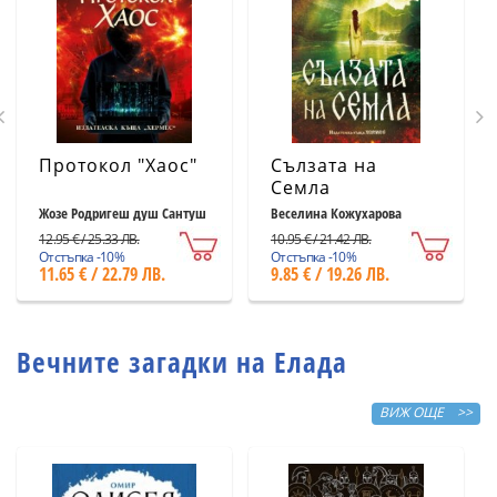
Протокол "Хаос"
Сълзата на
Семла
Жозе Родригеш душ Сантуш
Веселина Кожухарова
12.95 € / 25.33 ЛВ.
10.95 € / 21.42 ЛВ.
Отстъпка -10%
Отстъпка -10%
11.65 € / 22.79 ЛВ.
9.85 € / 19.26 ЛВ.
Вечните загадки на Елада
ВИЖ ОЩЕ >>