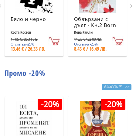
Бяло и черно
Обвързани с
дълг - Кн.2 Born
in Blood Mafia
Коста Костов
Кора Райли
Chronicles
17.95 € / 35.11 ЛВ.
11.25 € / 22.00 ЛВ.
Отстъпка -25%
Отстъпка -25%
13.46 € / 26.33 ЛВ.
8.43 € / 16.49 ЛВ.
Промо -20%
ВИЖ ОЩЕ >>
-20%
-20%