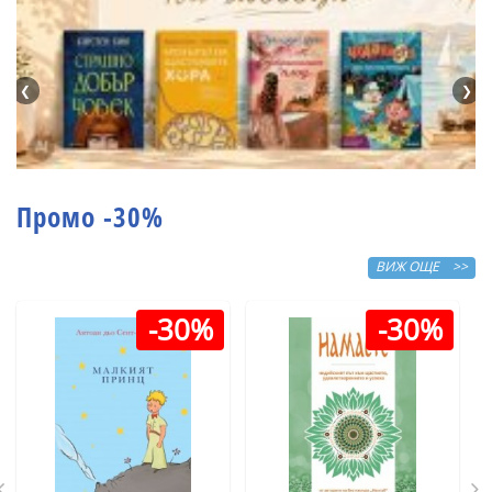
❮
❯
Промо -30%
ВИЖ ОЩЕ >>
-30%
-30%