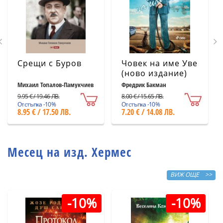
Срещи с Буров
Човек на име Уве
(ново издание)
Михаил Топалов-Памукчиев
Фредрик Бакман
9.95 € / 19.46 ЛВ.
8.00 € / 15.65 ЛВ.
Отстъпка -10%
Отстъпка -10%
8.95 € / 17.50 ЛВ.
7.20 € / 14.08 ЛВ.
Месец на изд. Хермес
ВИЖ ОЩЕ >>
-10%
-10%