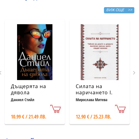
ВИЖ ОЩЕ >>
Дъщерята на
Силата на
дявола
наричането І.
Тайната на
Даниел Стийл
Мирослава Митева
думите и
древните
10.99 € / 21.49 ЛВ.
12.90 € / 25.23 ЛВ.
български
обичаи, които
сбъдват желания