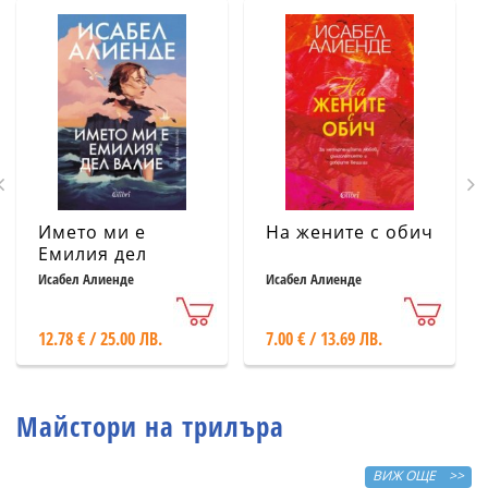
Името ми е
На жените с обич
Емилия дел
Валие
Исабел Алиенде
Исабел Алиенде
12.78 € / 25.00 ЛВ.
7.00 € / 13.69 ЛВ.
Майстори на трилъра
ВИЖ ОЩЕ >>