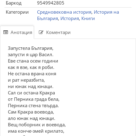
Баркод
9549942805
Категории
Средновековна история
,
История на
България
,
История
,
Книги
Анотация
Коментари
Запустела България,
запусти я цар Васил.
Еве стана осем години
как я взе, как я роби.
Не остана врана коня
и рат неразбита,
ни юнак над юнаци.
Сал си остана Кракра
от Перника града бела,
Перника стена твърда.
Сам Кракра воевода,
ало юнак над юнаци.
Вещ поборник и воевода,
има конче-змей крилато,