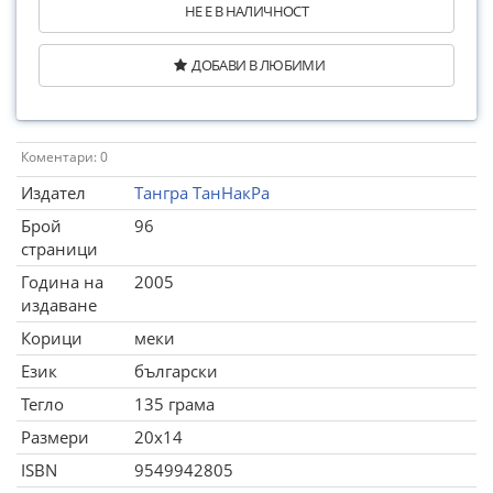
НЕ Е В НАЛИЧНОСТ
ДОБАВИ В ЛЮБИМИ
Коментари: 0
Издател
Тангра ТанНакРа
Брой
96
страници
Година на
2005
издаване
Корици
меки
Език
български
Тегло
135 грама
Размери
20x14
ISBN
9549942805