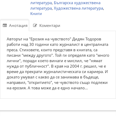
литература
,
Българска художествена
литература
,
Художествена литература
,
Книги
Анотация
Коментари
Авторът на "Ерозия на чувството" Дидян Тодоров
работи над 30 години като журналист в централната
преса. Стиховете, които представя в книгата, са
писани "между другото". Той ги определя като "много
лични", поради което винаги е мислил, че "нямат
нужда от публичност". В края на 2004 г. решил, че е
време да прекрати журналистическата си кариера. И
докато умувал с какво да се занимава в бъдеще,
направил, "откритието", че чувството също подлежи
на ерозия. А това може да е едно начало...