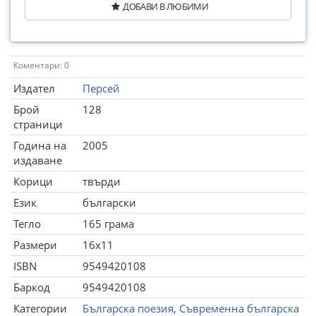
ДОБАВИ В ЛЮБИМИ
Коментари: 0
Издател
Персей
Брой
128
страници
Година на
2005
издаване
Корици
твърди
Език
български
Тегло
165 грама
Размери
16x11
ISBN
9549420108
Баркод
9549420108
Категории
Българска поезия
,
Съвременна българска