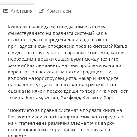
Анотация
Коментари
Какво означава да се твърди или отхвърля
съществуването на правната система? Как е
възможно да се определи дали даден закон
принадлежи към определена правна система? Какъв
е видът на структурата на правните системи, какви
необходими връзки съществуват между техните
закони? Разглеждането на тези проблеми води до
коренно нов подход към някои традиционни
въпроси на юриспруденцията, макар и изводите,
направени тук да се основават на критическата
оценка на някои предхождащи го теории, в частност
тези на Бентам, Остин, Хохфелд, Келзен и Харт.
"Понятието за правна система" е първата книга на
Раз, която излиза на български език, като представя
на читателя една различна гледна точка върху
основополагащите принципи на теорията на
правото.