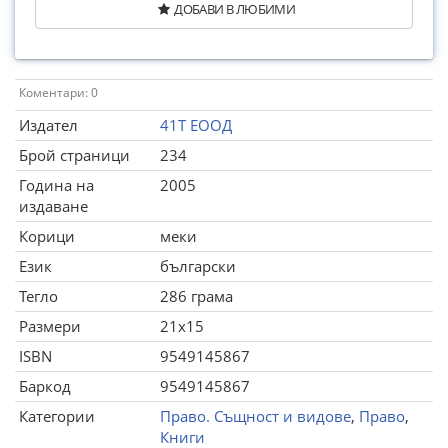
ДОБАВИ В ЛЮБИМИ
Коментари: 0
Издател
41Т ЕООД
Брой страници
234
Година на
2005
издаване
Корици
меки
Език
български
Тегло
286 грама
Размери
21x15
ISBN
9549145867
Баркод
9549145867
Категории
Право. Същност и видове
,
Право
,
Книги