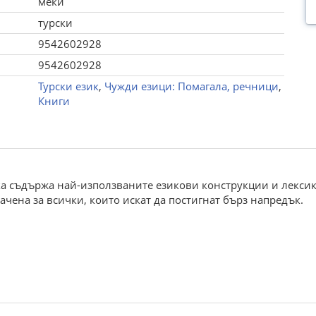
меки
турски
9542602928
9542602928
Турски език
,
Чужди езици: Помагала, речници
,
Книги
ка съдържа най-използваните езикови конструкции и лексик
чена за всички, които искат да постигнат бърз напредък.