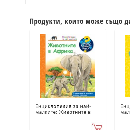
Продукти, които може също д
Енциклопедия за най-
Енц
малките: Животните в
мал
Африка
бро