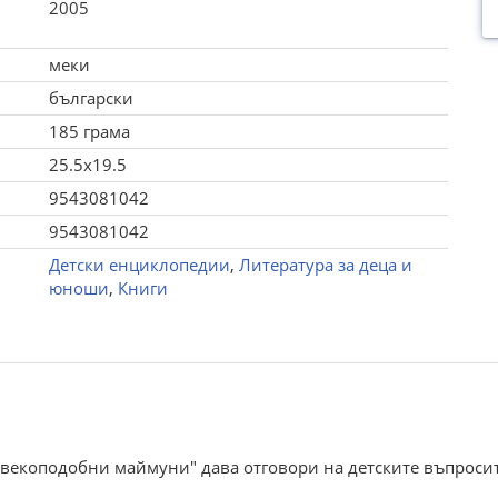
2005
меки
български
185 грама
25.5x19.5
9543081042
9543081042
Детски енциклопедии
,
Литература за деца и
юноши
,
Книги
 Човекоподобни маймуни" дава отговори на детските въпроси