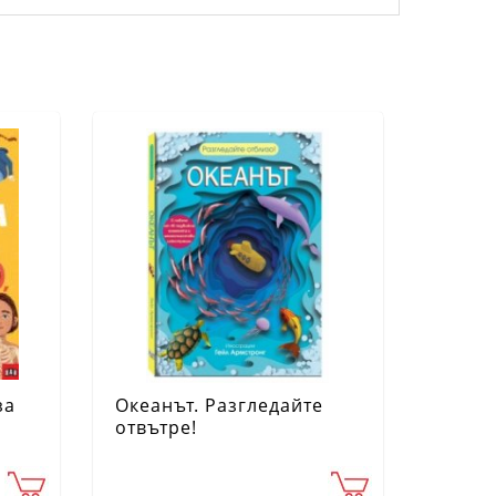
за
Океанът. Разгледайте
отвътре!