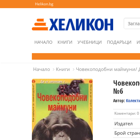
Helikon.bg
НАЧАЛО
КНИГИ
УЧЕБНИЦИ
ПОДАРЪЦИ
И
Начало
Книги
Човекоподобни маймуни/ Да
Човекоп
№6
Автор:
Колект
Коментари: 0
Издател
Брой стра