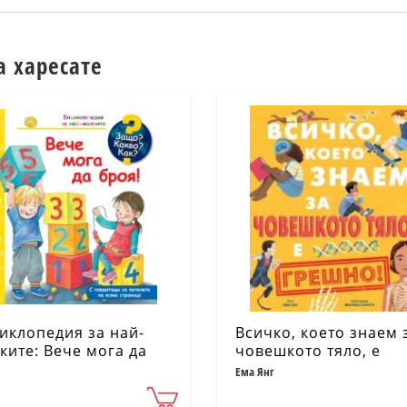
а харесате
иклопедия за най-
Всичко, което знаем 
ките: Вече мога да
човешкото тяло, е
я!
ГРЕШНО!
Ема Янг