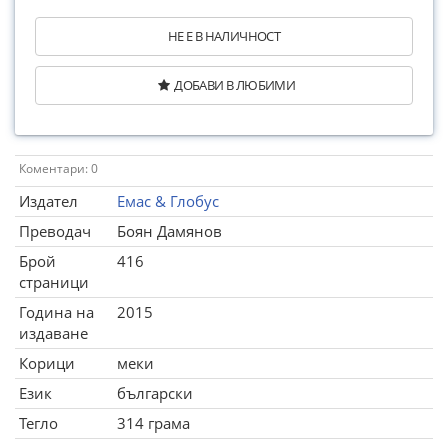
НЕ Е В НАЛИЧНОСТ
ДОБАВИ В ЛЮБИМИ
Коментари: 0
Издател
Емас & Глобус
Преводач
Боян Дамянов
Брой
416
страници
Година на
2015
издаване
Корици
меки
Език
български
Тегло
314 грама