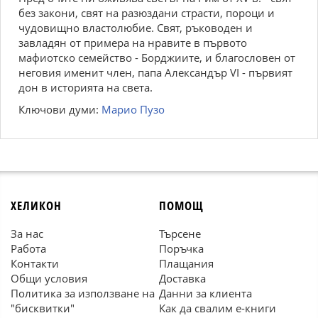
без закони, свят на разюздани страсти, пороци и
чудовищно властолюбие. Свят, ръководен и
завладян от примера на нравите в първото
мафиотско семейство - Борджиите, и благословен от
неговия именит член, папа Александър VI - първият
дон в историята на света.
Ключови думи:
Марио Пузо
ХЕЛИКОН
ПОМОЩ
За нас
Търсене
Работа
Поръчка
Контакти
Плащания
Общи условия
Доставка
Политика за използване на
Данни за клиента
"бисквитки"
Как да свалим е-книги