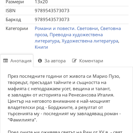
Размери
13x20
ISBN
9789543573073
Баркод
9789543573073
Категории
Романи и повести. Световни
,
Световна
проза
,
Преводна художествена
литература
,
Художествена литература
,
Книги
Анотация
За автора
Коментари
През последните години от живота си Марио Пузо,
творецът, пресъздал тайните и същността на
мафията с неподражаем усет, вещина и талант,
е завладян от историята на Ренесансова Италия.
Център на неговото внимание е най-мощният
владетелски род - Борджиите, а резултат от
търсенията му - последният му завладяващ роман -
"Фамилията".
Пред очите ни оживява светът на Рим от XV в. - свят