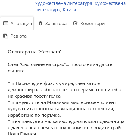
художествена литература
,
Художествена
литература
,
Книги
Анотация
За автора
Коментари
Ревюта
От автора на “Жертвата”
След “Състояние на страх”... просто няма да сте
същите...
* В Париж един физик умира, след като е
демонстрирал лабораторен експеримент по молба
на красива посетителка.
* В джунглите на Малайзия мистериозен клиент
купува смъртоносна кавитационна технология,
изработена по поръчка.
* Във Ванкувър малка изследователска подводница
е дадена под наем за проучвания във водите край
Нова Гвинея.