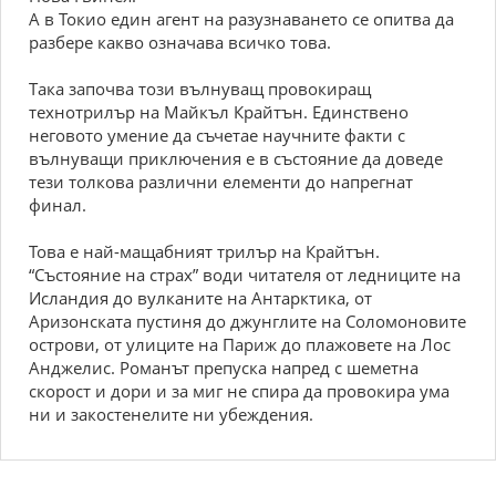
А в Токио един агент на разузнаването се опитва да
разбере какво означава всичко това.
Така започва този вълнуващ провокиращ
технотрилър на Майкъл Крайтън. Единствено
неговото умение да съчетае научните факти с
вълнуващи приключения е в състояние да доведе
тези толкова различни елементи до напрегнат
финал.
Това е най-мащабният трилър на Крайтън.
“Състояние на страх” води читателя от ледниците на
Исландия до вулканите на Антарктика, от
Аризонската пустиня до джунглите на Соломоновите
острови, от улиците на Париж до плажовете на Лос
Анджелис. Романът препуска напред с шеметна
скорост и дори и за миг не спира да провокира ума
ни и закостенелите ни убеждения.