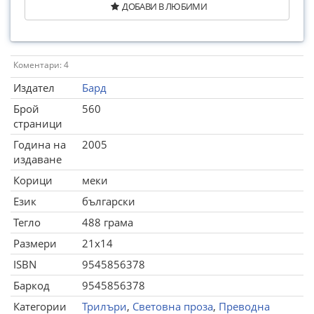
ДОБАВИ В ЛЮБИМИ
Коментари: 4
Издател
Бард
Брой
560
страници
Година на
2005
издаване
Корици
меки
Език
български
Тегло
488 грама
Размери
21x14
ISBN
9545856378
Баркод
9545856378
Категории
Трилъри
,
Световна проза
,
Преводна