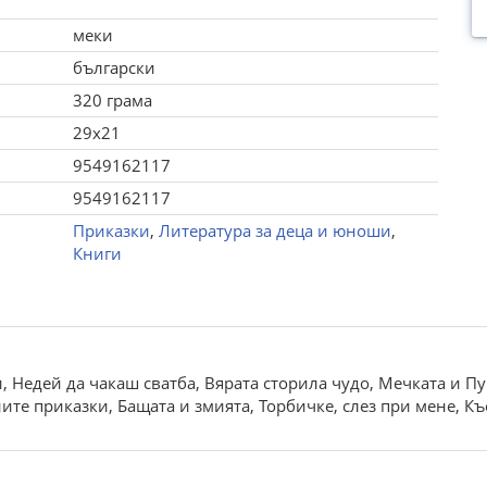
меки
български
320 грама
29x21
9549162117
9549162117
Приказки
,
Литература за деца и юноши
,
Книги
, Недей да чакаш сватба, Вярата сторила чудо, Мечката и Пун
ите приказки, Бащата и змията, Торбичке, слез при мене, Къ