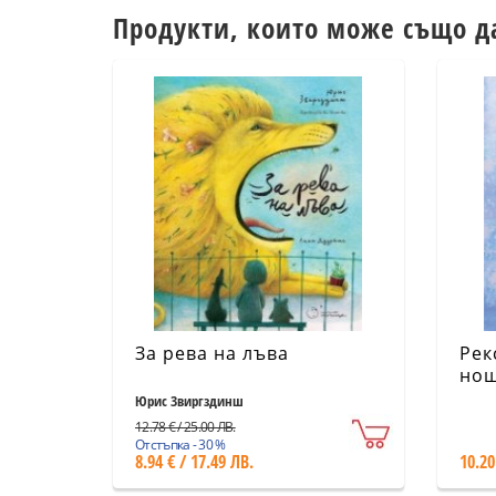
Продукти, които може също д
За рева на лъва
Рек
нощ
Юрис Звиргздинш
12.78 € / 25.00 ЛВ.
Отстъпка - 30 %
8.94 € / 17.49 ЛВ.
10.20