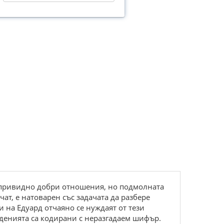
т привидно добри отношения, но подмолната
ат, е натоварен със задачата да разбере
 на Едуард отчаяно се нуждаят от тези
веденията са кодирани с неразгадаем шифър.