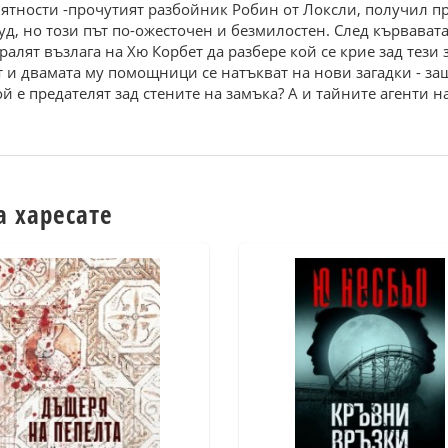
иятности -прочутият разбойник Робин от Локсли, получил п
ууд, но този път по-ожесточен и безмилостен. След кървават
алят възлага на Хю Корбет да разбере кой се крие зад тези 
 и двамата му помощници се натъкват на нови загадки - защ
й е предателят зад стените на замъка? А и тайните агенти на
а харесате