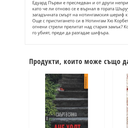
Едуард Първи е преследван и от други непр
като че ли отново се е върнал в гората Шър
загадъчната смърт на нотингамския шериф кр
Още с пристигането си в Нотингам Хю Корбет
огнени стрели прелитат над стария замък? Ко
го убият, преди да разгадае шифъра.
Продукти, които може също д