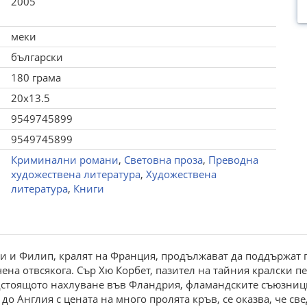
2005
меки
български
180 грама
20x13.5
9549745899
9549745899
Криминални романи
,
Световна проза
,
Преводна
художествена литература
,
Художествена
литература
,
Книги
ки и Филип, кралят на Франция, продължават да поддържа
на отвсякога. Сър Хю Корбет, пазител на тайния кралски печ
едстоящото нахлуване във Фландрия, фламандските съюзници
 до Англия с цената на много пролята кръв, се оказва, че с