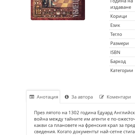
Година на
издаване
Корици
Език
Тегло
Размери
ISBN
Баркод
Категории
Анотация
За автора
Коментари
През лятото на 1302 година Едуард Английс
война между тайните им агенти е по-ожесточе
какви са плановете на френския крал за пр
сведения. Когато документът най-сетне стига