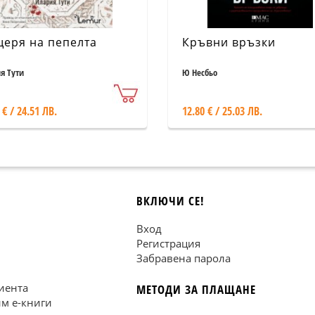
еря на пепелта
Кръвни връзки
я Тути
Ю Несбьо
 € / 24.51 ЛВ.
12.80 € / 25.03 ЛВ.
ВКЛЮЧИ СЕ!
Вход
Регистрация
Забравена парола
иента
МЕТОДИ ЗА ПЛАЩАНЕ
им е-книги