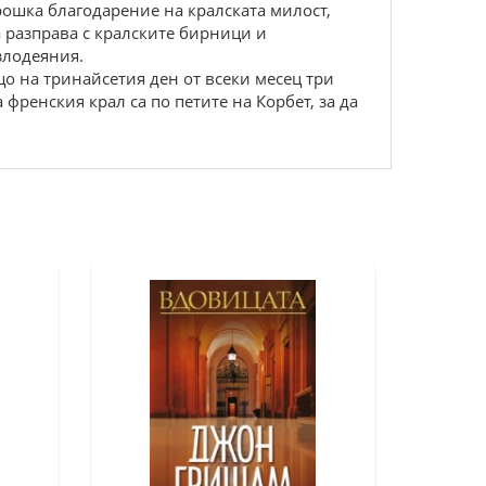
рошка благодарение на кралската милост,
а разправа с кралските бирници и
злодеяния.
о на тринайсетия ден от всеки месец три
 френския крал са по петите на Корбет, за да