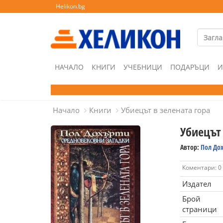
Helikon.bg
НАЧАЛО
КНИГИ
УЧЕБНИЦИ
ПОДАРЪЦИ
И
Начало
Книги
Убиецът в зелената гора
Убиецът 
Автор:
Пол До
Коментари: 0
Издател
Брой
страници