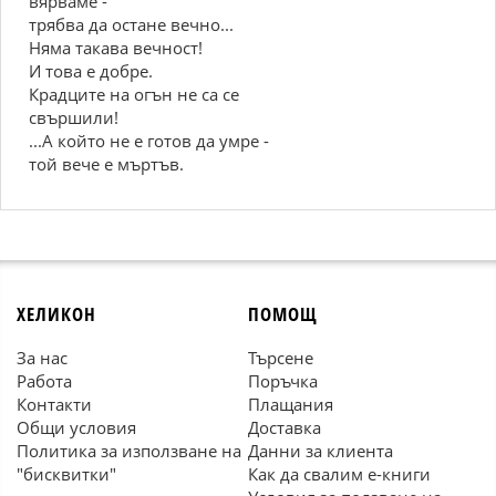
вярваме -
трябва да остане вечно...
Няма такава вечност!
И това е добре.
Крадците на огън не са се
свършили!
...А който не е готов да умре -
той вече е мъртъв.
ХЕЛИКОН
ПОМОЩ
За нас
Търсене
Работа
Поръчка
Контакти
Плащания
Общи условия
Доставка
Политика за използване на
Данни за клиента
"бисквитки"
Как да свалим е-книги