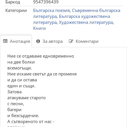
Баркод
9547396439
Категории
Българска поезия
,
Съвременна българска
литература
,
Българска художествена
литература
,
Художествена литература
,
Книги
Анотация
За автора
Коментари
Ние се отдаваме едновременно
на две болки
всемогъщи.
Ние искаме светът да се променя
и да си остава
един и същи.
Затова
атакуваме старото
с песни,
багери
и безсърдечие.
А сътвореното от нас -