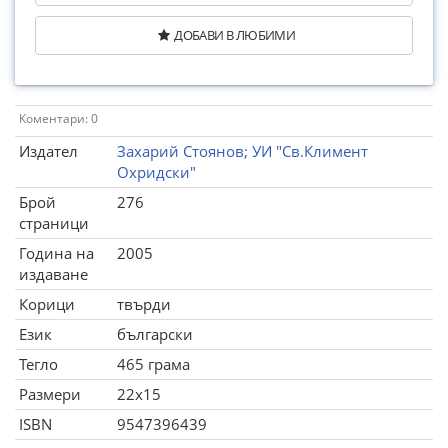
ДОБАВИ В ЛЮБИМИ
Коментари: 0
Издател
Захарий Стоянов; УИ "Св.Климент
Охридски"
Брой
276
страници
Година на
2005
издаване
Корици
твърди
Език
български
Тегло
465 грама
Размери
22x15
ISBN
9547396439