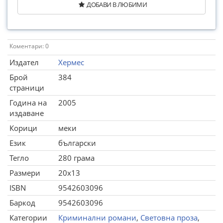
ДОБАВИ В ЛЮБИМИ
Коментари: 0
Издател
Хермес
Брой
384
страници
Година на
2005
издаване
Корици
меки
Език
български
Тегло
280 грама
Размери
20x13
ISBN
9542603096
Баркод
9542603096
Категории
Криминални романи
,
Световна проза
,