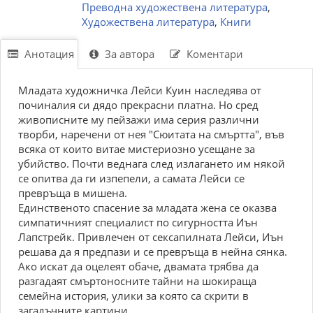
Преводна художествена литература
,
Художествена литература
,
Книги
Анотация
За автора
Коментари
Младата художничка Лейси Куин наследява от
починалия си дядо прекрасни платна. Но сред
живописните му пейзажи има серия различни
творби, наречени от нея "Сюитата на смъртта", във
всяка от които витае мистериозно усещане за
убийство. Почти веднага след излагането им някой
се опитва да ги изпепели, а самата Лейси се
превръща в мишена.
Единственото спасение за младата жена се оказва
симпатичният специалист по сигурността Иън
Лапстрейк. Привлечен от сексапилната Лейси, Иън
решава да я предпази и се превръща в нейна сянка.
Ако искат да оцелеят обаче, двамата трябва да
разгадаят смъртоносните тайни на шокираща
семейна история, улики за която са скрити в
загадъчните картини