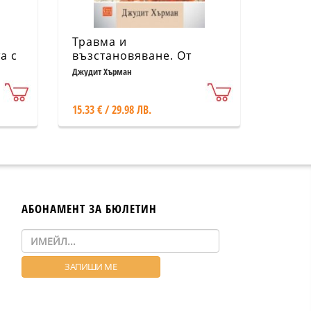
Травма и
а с
възстановяване. От
домашно насилие до
Джудит Хърман
политически терор
)
15.33 € / 29.98 ЛВ.
АБОНАМЕНТ ЗА БЮЛЕТИН