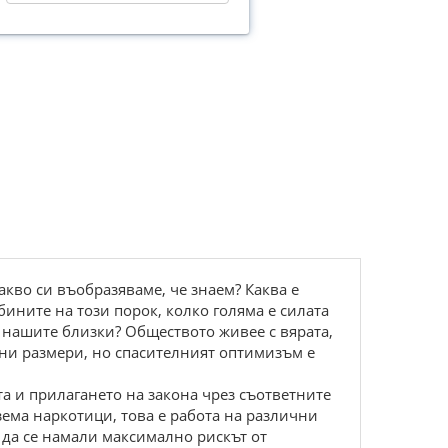
акво си въобразяваме, че знаем? Каква е
лбините на този порок, колко голяма е силата
а нашите близки? Обществото живее с вярата,
рни размери, но спасителният оптимизъм е
та и прилагането на закона чрез съответните
взема наркотици, това е работа на различни
а да се намали максимално рискът от