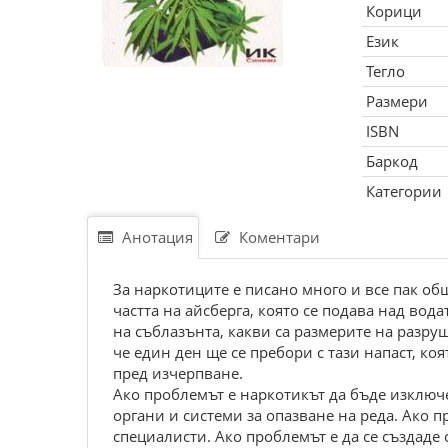
Корици
Език
Тегло
Размери
ISBN
Баркод
Категории
Анотация
Коментари
За наркотиците е писано много и все пак об
частта на айсберга, която се подава над вод
на съблазънта, какви са размерите на разру
че един ден ще се пребори с тази напаст, к
пред изчерпване.
Ако проблемът е наркотикът да бъде изключен
органи и системи за опазване на реда. Ако п
специалисти. Ако проблемът е да се създаде 