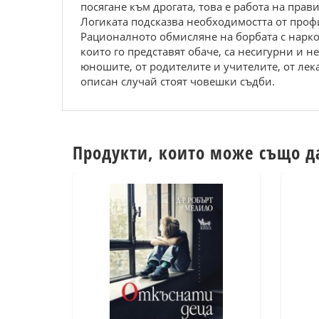
посягане към дрогата, това е работа на прав
Логиката подсказва необходимостта от проф
Рационалното обмисляне на борбата с нарком
които го представят обаче, са несигурни и н
юношите, от родителите и учителите, от лека
описан случай стоят човешки съдби.
Продукти, които може също д