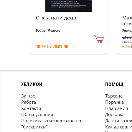
Откъснати деца
Мал
при
хра
Робърт Мелило
Росиц
8.18 € 
Отстъп
10.23 € / 20.01 ЛВ.
6.13 
ХЕЛИКОН
ПОМОЩ
За нас
Търсене
Работа
Поръчка
Контакти
Плащания
Общи условия
Доставка
Политика за използване на
Данни за кл
"бисквитки"
Как да свал