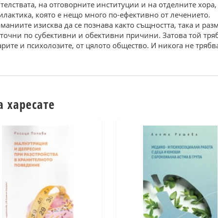
ителствата, на отговорните институции и на отделните хора, 
илактика, която е нещо много по-ефективно от лечението.
аниите изисква да се познава както същността, така и раз
еточни по субективни и обективни причини. Затова той трябв
рите и психолозите, от цялото общество. И никога не трябва
а харесате