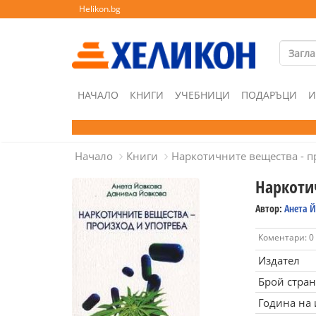
Helikon.bg
НАЧАЛО
КНИГИ
УЧЕБНИЦИ
ПОДАРЪЦИ
И
Начало
Книги
Наркотичните вещества - п
Наркоти
Автор:
Анета 
Коментари: 0
Издател
Брой стра
Година на