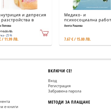
нутриция и депресия
Медико- и
 разстройства в
психосоциална работ
нителното поведение
деца и юноши с
а Попова
Анета Рашева
бронхиална астма в
/ 16.00 ЛВ.
група (собствен опит
ка - 25 %
€ / 11.99 ЛВ.
7.67 € / 15.00 ЛВ.
ВКЛЮЧИ СЕ!
Вход
Регистрация
Забравена парола
иента
МЕТОДИ ЗА ПЛАЩАНЕ
им е-книги