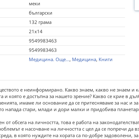
меки
български
132 грама
21x14
9549983463
9549983463
Медицина. Още...
,
Медицина
,
Книги
ществото е неинформирано. Какво знаем, какво не знаем и к
ата и която е достъпна за нашето зрение? Какво се крие в дъ
шенията, имаме ли основание да се притесняваме за нас и з
оято напада стари, млади и дори малки и придобива планета
 от обсега на личността, това е работа на законодателства
роблемът е насочване на личността с цел да се попречи да 
среда, в която нуждите на хората са по-добре задоволени, з