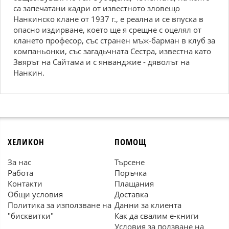
са запечатани кадри от известното зловещо
Нанкинско клане от 1937 г., е реална и се впуска в
опасно издирване, което ще я срещне с оцелял от
клането професор, със странен мъж-барман в клуб за
компаньонки, със загадьчната Сестра, известна като
Звярът на Сайтама и с янванджие - дяволът на
Нанкин.
ХЕЛИКОН
ПОМОЩ
За нас
Търсене
Работа
Поръчка
Контакти
Плащания
Общи условия
Доставка
Политика за използване на
Данни за клиента
"бисквитки"
Как да свалим е-книги
Условия за ползване на