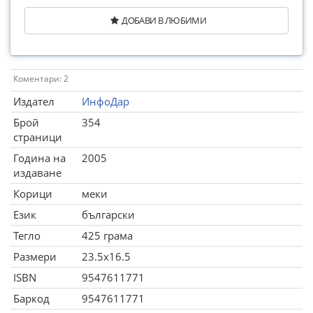
ДОБАВИ В ЛЮБИМИ
Коментари: 2
Издател
ИнфоДар
Брой
354
страници
Година на
2005
издаване
Корици
меки
Език
български
Тегло
425 грама
Размери
23.5x16.5
ISBN
9547611771
Баркод
9547611771