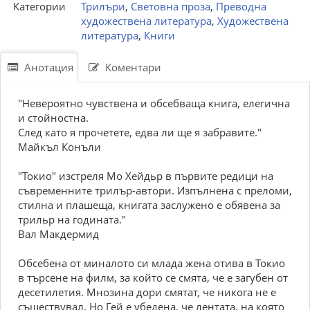
Категории
Трилъри
,
Световна проза
,
Преводна
художествена литература
,
Художествена
литература
,
Книги
Анотация
Коментари
"Невероятно чувствена и обсебваща книга, елегична
и стойностна.
След като я прочетете, едва ли ще я забравите."
Майкъл Конъли
"Токио" изстреля Мо Хейдьр в първите редици на
съвременните трилър-автори. Изпълнена с преломи,
стилна и плашеща, книгата заслужено е обявена за
трильр на годината."
Вал Макдермид
Обсебена от миналото си млада жена отива в Токио
в търсене на филм, за който се смята, че е загубен от
десетилетия. Мнозина дори смятат, че никога не е
съществувал. Но Гей е убедена, че лентата, на която