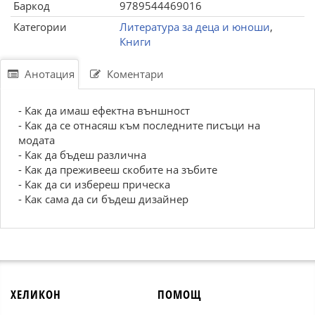
Баркод
9789544469016
Категории
Литература за деца и юноши
,
Книги
Анотация
Коментари
- Как да имаш ефектна външност
- Как да се отнасяш към последните писъци на
модата
- Как да бъдеш различна
- Как да преживееш скобите на зъбите
- Как да си избереш прическа
- Как сама да си бъдеш дизайнер
ХЕЛИКОН
ПОМОЩ