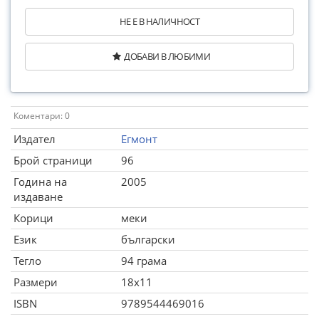
НЕ Е В НАЛИЧНОСТ
ДОБАВИ В ЛЮБИМИ
Коментари: 0
Издател
Егмонт
Брой страници
96
Година на
2005
издаване
Корици
меки
Език
български
Тегло
94 грама
Размери
18x11
ISBN
9789544469016