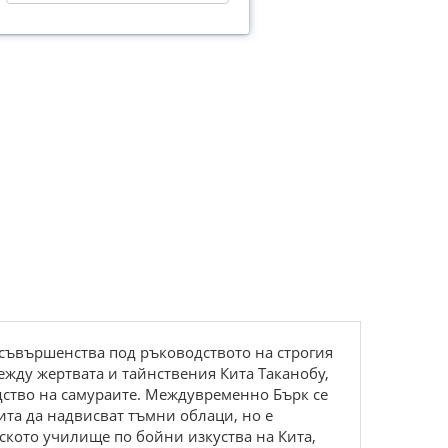
 усъвършенства под ръководството на строгия
ежду жертвата и тайнствения Кита Таканобу,
дство на самураите. Междувременно Бърк се
ита да надвисват тъмни облаци, но е
нското училище по бойни изкуства на Кита,