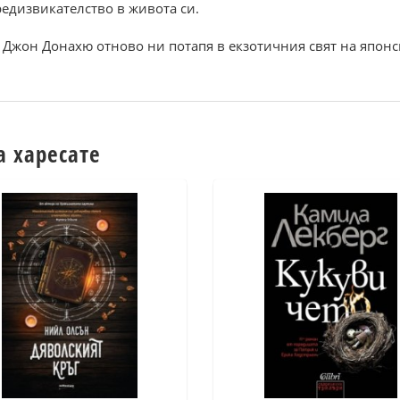
едизвикателство в живота си.
Джон Донахю отново ни потапя в екзотичния свят на японск
а харесате