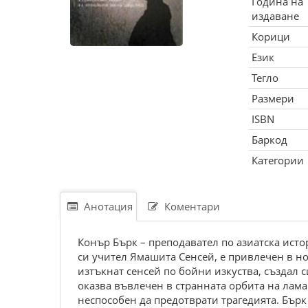
Година на
издаване
Корици
Език
Тегло
Размери
ISBN
Баркод
Категории
Анотация
Коментари
Конър Бърк – преподавател по азиатска исто
си учител Ямашита Сенсей, е привлечен в но
изтъкнат сенсей по бойни изкуства, създал
оказва въвлечен в странната орбита на лама
неспособен да предотврати трагедията. Бърк