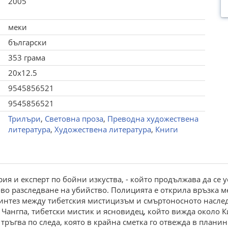
2005
меки
български
353 грама
20x12.5
9545856521
9545856521
Трилъри
,
Световна проза
,
Преводна художествена
литература
,
Художествена литература
,
Книги
рия и експерт по бойни изкуства, - който продължава да се
во разследване на убийство. Полицията е открила връзка м
 синтез между тибетския мистицизъм и смъртоносното насле
 Чангпа, тибетски мистик и ясновидец, който вижда около К
 тръгва по следа, която в крайна сметка го отвежда в плани