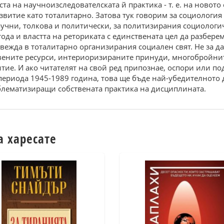
та на научноизследователската й практика - т. е. на новот
витие като тоталитарно. Затова тук говорим за социология 
 научни, толкова и политически, за политизирания социолог
ода и властта на реториката с единствената цел да разберем 
вежда в тоталитарно организирания социален свят. Не за д
твените ресурси, интериоризираните принуди, многобройн
итие. И ако читателят на свой ред припознае, оспори или 
периода 1945-1989 година, това ще бъде най-убедителното д
облематизиращи собствената практика на дисциплината.
а харесате