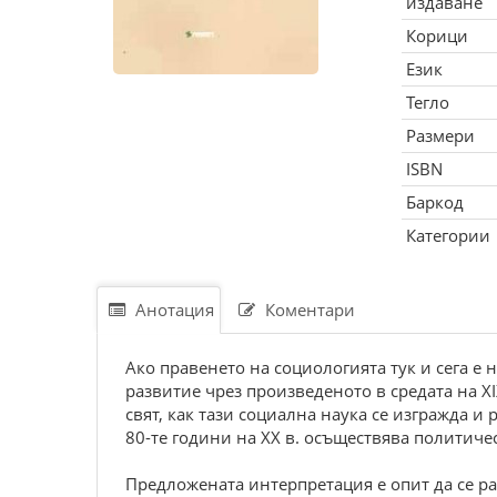
издаване
Корици
Език
Тегло
Размери
ISBN
Баркод
Категории
Анотация
Коментари
Ако правенето на социологията тук и сега 
развитие чрез произведеното в средата на 
свят, как тази социална наука се изгражда и
80-те години на XX в. осъществява политиче
Предложената интерпретация е опит да се р