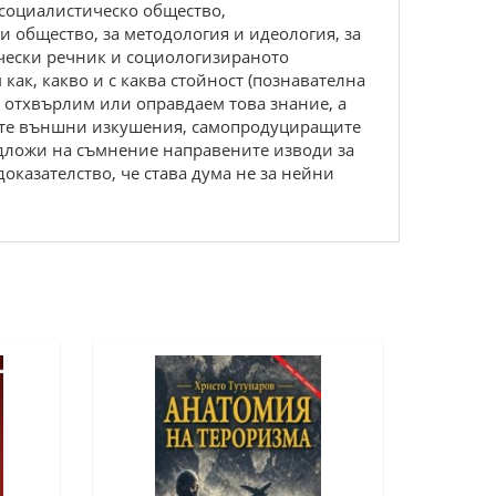
о социалистическо общество,
и общество, за методология и идеология, за
ически речник и социологизираното
как, какво и с каква стойност (познавателна
а отхвърлим или оправдаем това знание, а
ите външни изкушения, самопродуциращите
подложи на съмнение направените изводи за
оказателство, че става дума не за нейни