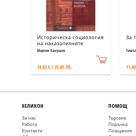
Историческа социология
За 
на наказателните
политики в България Т.2:
Мартин Канушев
Тимът
Наказателните практики
на комунистическия
14.83 € / 29.00 ЛВ.
11.00
режим
ХЕЛИКОН
ПОМОЩ
За нас
Търсене
Работа
Поръчка
Контакти
Плащания