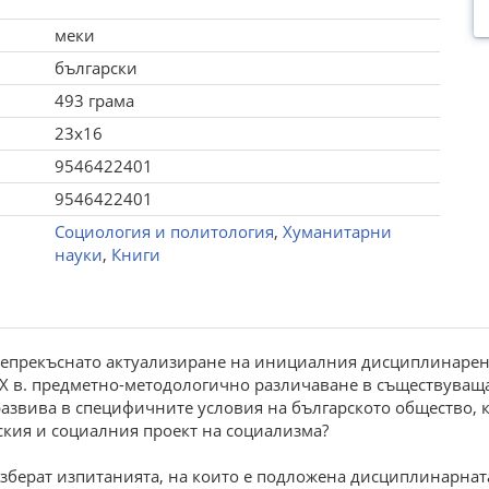
меки
български
493 грама
23x16
9546422401
9546422401
Социология и политология
,
Хуманитарни
науки
,
Книги
е непрекъснато актуализиране на инициалния дисциплинарен
XIX в. предметно-методологично различаване в съществуващ
 развива в специфичните условия на българското общество, 
ския и социалния проект на социализма?
азберат изпитанията, на които е подложена дисциплинарнат