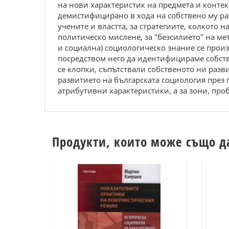
на нови характеристик на предмета и контекс
демистифицирано в хода на собствено му раз
учените и властта, за стратегиите, колкото
политическо мислене, за "безсилието" на мет
и социална) социологическо знание се произ
посредством него да идентифицираме собс
се клопки, съпътствали собственото ни разв
развитието на българската социология през 
атрибутивни характеристики, а за зони, пр
Продукти, които може също д