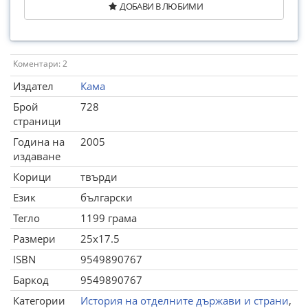
ДОБАВИ В ЛЮБИМИ
Коментари: 2
Издател
Кама
Брой
728
страници
Година на
2005
издаване
Корици
твърди
Език
български
Тегло
1199 грама
Размери
25x17.5
ISBN
9549890767
Баркод
9549890767
Категории
История на отделните държави и страни
,