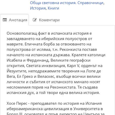
Обща световна история. Справочници
,
История
,
Книги
Анотация
Коментари
Основополагащ факт в испанската история е
завладяването на иберийския полуостров от
маврите. Епичната борба за отвоюването на
полуострова от исляма, т.н. Реконкиста поставя
началото на испанската държава. Кралете католици
Исабела и Фердинанд, Великите географски
открития, Светата инквизиция, Карл V, орденът на
Йезуитите, неподражаемите творения на Лопе де
Вега, Ел Греко и Веласкес, въобще всички велики
личности и събития от испанското минало носят
несломимия порив на Реконкистата. Тя създава
испанския дух, а той твори една велика история.
Хосе Перес - преподавател по история на Испания
ибероамериканска цивилизация в Университета в
Бордо III, основател и пръв директор на Центъра за