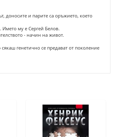
т, доносите и парите са оръжието, което
 Името му е Сергей Белов.
ателството - начин на живот.
сякаш генетично се предават от поколение