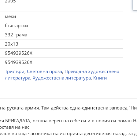
2005
меки
български
332 грама
20x13
954939526X
954939526X
Трилъри
,
Световна проза
,
Преводна художествена
литература
,
Художествена литература
,
Книги
на руската армия. Там действа една-единствена заповед "Ни
ия БРИГАДАТА, остава верен на себе си и в новия си роман
оставя на нас.
елов връща часовника на историята десетилетия назад, за д