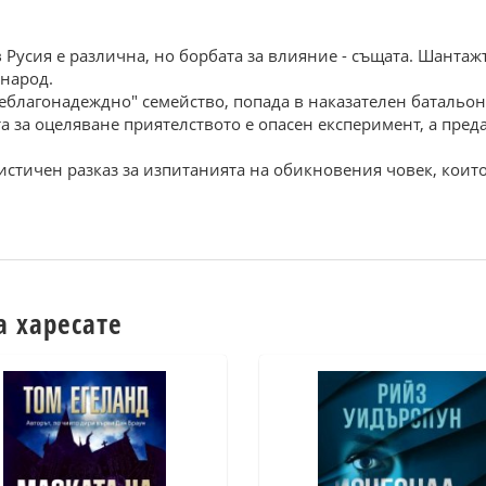
 Русия е различна, но борбата за влияние - същата. Шантажъ
 народ.
благонадеждно" семейство, попада в наказателен батальон.
та за оцеляване приятелството е опасен експеримент, а пред
ичен разказ за изпитанията на обикновения човек, които 
а харесате