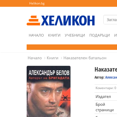
Helikon.bg
НАЧАЛО
КНИГИ
УЧЕБНИЦИ
ПОДАРЪЦИ
И
Начало
Книги
Наказателен батальон
Наказат
Автор:
Алекса
Коментари: 0
Издател
Брой
страници