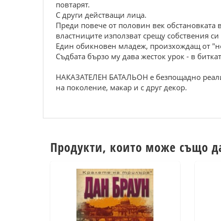
повтарят.
С други действащи лица.
Преди повече от половин век обстановката в
властниците използват срещу собствения си
Един обикновен младеж, произхождащ от "не
Съдбата бързо му дава жесток урок - в битка
НАКАЗАТЕЛЕН БАТАЛЬОН е безпощадно реалист
на поколение, макар и с друг декор.
Продукти, които може също д