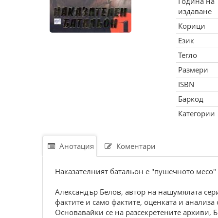
Година на
издаване
Корици
Език
Тегло
Размери
ISBN
Баркод
Категории
Анотация
Коментари
Наказателният батальон е "пушечното месо" 
Александър Белов, автор на нашумялата сер
фактите и само фактите, оценката и анализа 
Основавайки се на разсекретените архиви, Б