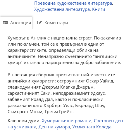
Преводна художествена литература
,
Художествена литература
,
Книги
Анотация
Коментари
Хуморът в Англия е национална страст. По-закачлив
или по-злъчен, той се е превърнал в една от
характеристиките, определящи облика на
англичаните. Ненапразно съчетанието "английски
хумор" е станало нарицателно за добро забавление.
В настоящия сборник присъстват най-известните
английски хумористи: остроумният Оскар Уайлд,
сладкодумният Джеръм Клапка Джеръм,
саркастичният Саки, неподражаемият Удхаус,
забавният Роалд Дал, както и по-класически
разказвачи като Хърбърт Уелс, Бърнард Шоу,
Съмърсет Моъм, Греъм Грийн.
Ключови думи:
Хумористични романи
,
Световен ден
на усмивката
,
Ден на хумора
,
Усмихната Коледа