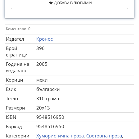
ДОБАВИ В ЛЮБИМИ
Коментари: 0
Издател
Кронос
Брой
396
страници
Година на
2005
издаване
Корици
меки
Език
български
Тегло
310 грама
Размери
20x13
ISBN
9548516950
Баркод
9548516950
Категории
Хумористична проза
,
Световна проза
,