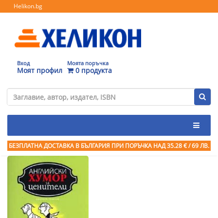
Helikon.bg
Вход
Моята поръчка
Моят профил
0 продукта
БЕЗПЛАТНА ДОСТАВКА В БЪЛГАРИЯ ПРИ ПОРЪЧКА
НАД 35.28 € / 69 ЛВ.