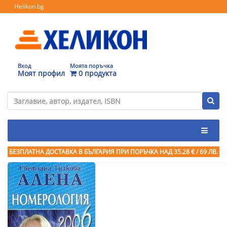
Helikon.bg
Вход
Моята поръчка
Моят профил
0 продукта
БЕЗПЛАТНА ДОСТАВКА В БЪЛГАРИЯ ПРИ ПОРЪЧКА
НАД 35.28 € / 69 ЛВ.