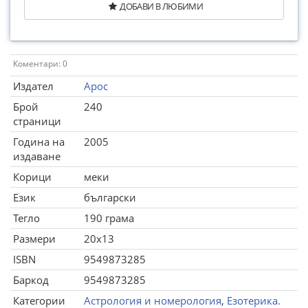
ДОБАВИ В ЛЮБИМИ
Коментари: 0
Издател
Арос
Брой
240
страници
Година на
2005
издаване
Корици
меки
Език
български
Тегло
190 грама
Размери
20x13
ISBN
9549873285
Баркод
9549873285
Категории
Астрология и номерология
,
Езотерика.