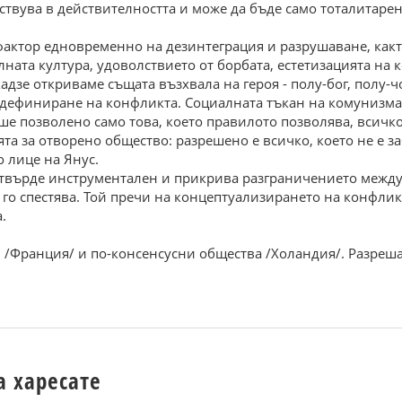
твува в действителността и може да бъде само тоталитарен
фактор едновременно на дезинтеграция и разрушаване, какт
алната култура, удоволствието от борбата, естетизацията на
дзе откриваме същата възхвала на героя - полу-бог, полу-ч
дефиниране на конфликта. Социалната тъкан на комунизма 
Беше позволено само това, което правилото позволява, всич
ята за отворено общество: разрешено е всичко, което не е за
 лице на Янус.
 твърде инструментален и прикрива разграничението между
 го спестява. Той пречи на концептуализирането на конфлик
.
 /Франция/ и по-консенсусни общества /Холандия/. Разреша
а харесате