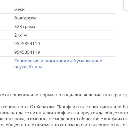
меки
български
328 грама
21x14
9545354119
9545354119
Социология и политология
,
Хуманитарни
науки
,
Книги
ите отношения или нормално социално явление като трансгре
а социалното. От Хераклит "Конфликтът е принципът или ба
ължават да се питат дали конфликтът предхожда обществото
ашата епоха, а именно, че модерното общество е конфликтн
то, обществото е неизменно свързано със съперничества, о