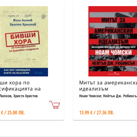
ши хора по
Митът за американск
сификацията на
идеализъм
жавна сигурност
Лилков, Христо Христов
Ноам Чомски; Нейтън Дж. Робинсъ
 € / 25.00 ЛВ.
13.99 € / 27.36 ЛВ.