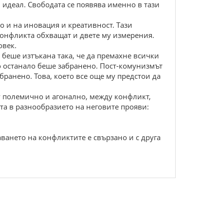
 идеал. Свободата се появява именно в тази
о и на иновация и креативност. Тази
 конфликта обхващат и двете му измерения.
овек.
беше изтъкана така, че да премахне всички
ко останало беше забранено. Пост-комунизмът
бранено. Това, което все още му предстои да
 полемично и агонално, между конфликт,
та в разнообразието на неговите прояви:
ването на конфликтите е свързано и с друга