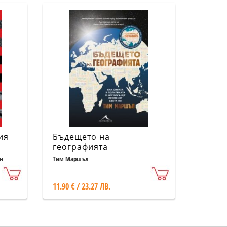
ия
Бъдещето на
географията
н
Тим Маршъл
11.90 € / 23.27 ЛВ.