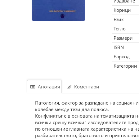
издаване
Корици
Език
Тегло
Размери
ISBN
Баркод
Категории
Анотация
Коментари
Патология, фактор за разпадане на социалн
колебае между тези два полюса.
Конфликтът е в основата на тематизацията н
всички срещу всички" изследователите прод
по отношение главната характеристика на н
разбирателството, братството и приятелство