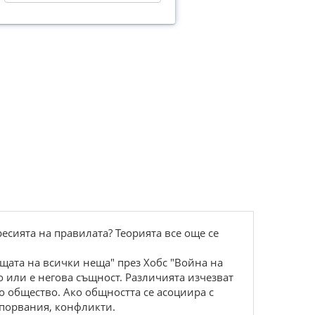
сията на правилата? Теорията все още се
щата на всички неща" през Хобс "Война на
 или е негова същност. Различията изчезват
о общество. Ако общността се асоциира с
спорвания, конфликти.