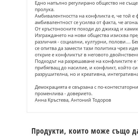
Едно напълно регулирано общество не същес
пролука.
Амбивалентността на конфликта е, че той е 
амбивалентност се усилва от факта, че агон
От кръстоносните походи до джихад и камика
Изграждането на нови общества изисква пре
различия - социални, културни, полови.... 
се опитва да замести тази политика чрез иде
открие е конфликтът в неговото двойнствено
Подходът на разрешаване на конфликтите е
прибягващ до насилие, и конфликт, който си
разрушителна, но и креативна, интегративна
Демокрацията е свързана с по-контестаторни
променлива - доверието.
Анна Кръстева, Антоний Тодоров
Продукти, които може също д