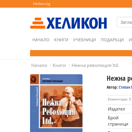
Helikon.bg
НАЧАЛО
КНИГИ
УЧЕБНИЦИ
ПОДАРЪЦИ
И
Начало
Книги
Нежна революция ltd.
Нежна р
Автор:
Степан
Коментари: 0
Издател
Брой
страници