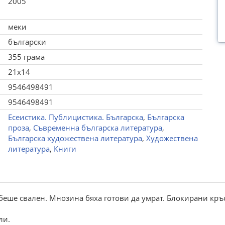
2005
меки
български
355 грама
21x14
9546498491
9546498491
Есеистика. Публицистика. Българска
,
Българска
проза
,
Съвременна българска литература
,
Българска художествена литература
,
Художествена
литература
,
Книги
беше свален. Мнозина бяха готови да умрат. Блокирани кръ
ли.