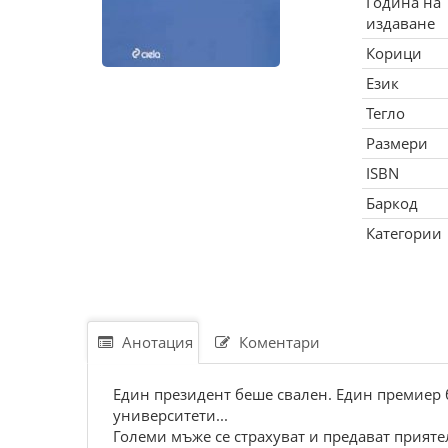
Година на
издаване
Корици
Език
Тегло
Размери
ISBN
Баркод
Категории
Анотация
Коментари
Един президент беше свален. Един премиер 
университети...
Големи мъже се страхуват и предават прияте