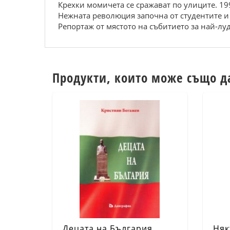
Крехки момичета се сражават по улиците. 199
Нежната революция започна от студентите 
Репортаж от мястото на събитието за най-луд
Продукти, които може също д
Децата на България
Няк