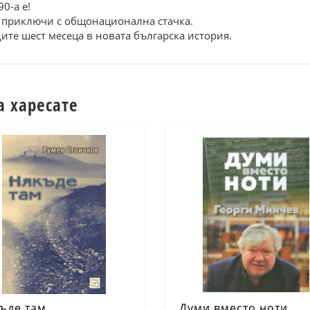
0-а е!
и приключи с общонационална стачка.
ите шест месеца в новата българска история.
а харесате
ъде там
Думи вместо ноти