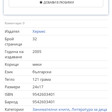
ДОБАВИ В ЛЮБИМИ
Коментари: 0
Издател
Хермес
Брой
32
страници
Година на
2005
издаване
Корици
меки
Език
български
Тегло
121 грама
Размери
24x17
ISBN
9542603401
Баркод
9542603401
Категории
Занимателни книги
,
Литература за деца