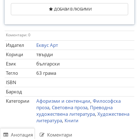
ДОБАВИ В ЛЮБИМИ
Коментари: 0
Издател
Еквус Арт
Корици
твърди
Език
български
Тегло
63 грама
ISBN
Баркод
Категории
Афоризми и сентенции
,
Философска
проза
,
Световна проза
,
Преводна
художествена литература
,
Художествена
литература
,
Книги
Анотация
Коментари