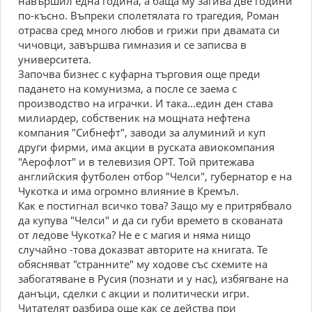
навършил една година, а баща му загива две години
по-късно. Въпреки сполетялата го трагедия, Роман
отрасва сред много любов и грижи при двамата си
чичовци, завършва гимназия и се записва в
университета.
Започва бизнес с куфарна търговия още преди
падането на комунизма, а после се заема с
производство на играчки. И така...един ден става
милиардер, собственик на мощната нефтена
компания "Сибнефт", заводи за алуминий и куп
други фирми, има акции в руската авиокомпания
"Аерофлот" и в телевизия ОРТ. Той притежава
английския футболен отбор "Челси", губернатор е на
Чукотка и има огромно влияние в Кремъл.
Как е постигнал всичко това? Защо му е притрябвало
да купува "Челси" и да си губи времето в скованата
от ледове Чукотка? Не е с магия и няма нищо
случайно -това доказват авторите на книгата. Те
обясняват "странните" му ходове със схемите на
забогатяване в Русия (познати и у нас), избягване на
данъци, сделки с акции и политически игри.
Читателят разбира още как се действа при