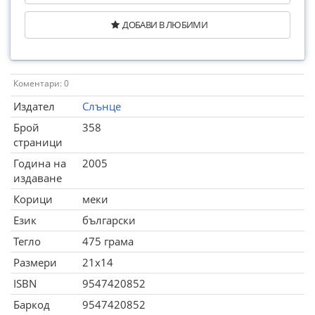
ДОБАВИ В ЛЮБИМИ
Коментари: 0
Издател
Слънце
Брой
358
страници
Година на
2005
издаване
Корици
меки
Език
български
Тегло
475 грама
Размери
21x14
ISBN
9547420852
Баркод
9547420852