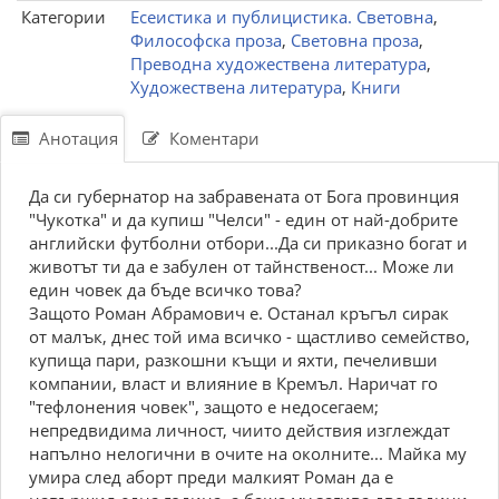
Категории
Есеистика и публицистика. Световна
,
Философска проза
,
Световна проза
,
Преводна художествена литература
,
Художествена литература
,
Книги
Анотация
Коментари
Да си губернатор на забравената от Бога провинция
"Чукотка" и да купиш "Челси" - един от най-добрите
английски футболни отбори...Да си приказно богат и
животът ти да е забулен от тайнственост... Може ли
един човек да бъде всичко това?
Защото Роман Абрамович е. Останал кръгъл сирак
от малък, днес той има всичко - щастливо семейство,
купища пари, разкошни къщи и яхти, печеливши
компании, власт и влияние в Кремъл. Наричат го
"тефлонения човек", защото е недосегаем;
непредвидима личност, чиито действия изглеждат
напълно нелогични в очите на околните... Майка му
умира след аборт преди малкият Роман да е