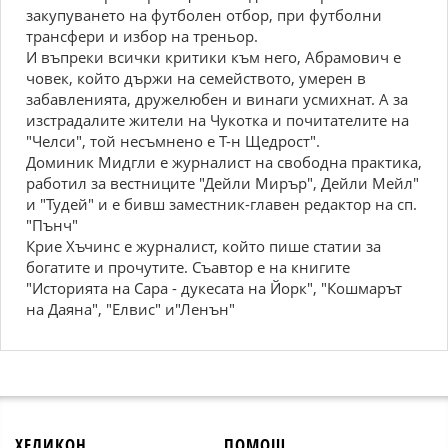
закупуването на футболен отбор, при футболни
трансфери и избор на треньор.
И въпреки всички критики към него, Абрамович е
човек, който държи на семейството, умерен в
забавленията, дружелюбен и винаги усмихнат. А за
изстрадалите жители на Чукотка и почитателите на
"Челси", той несъмнено е Т-н Щедрост".
Доминик Мидгли е журналист на свободна практика,
работил за вестниците "Дейли Мирър", Дейли Мейл"
и "Тудей" и е бивш заместник-главен редактор на сп.
"Пънч"
Крие Хъчинс е журналист, който пише статии за
богатите и прочутите. Съавтор е на книгите
"Историята на Сара - дукесата на Йорк", "Кошмарът
на Даяна", "Елвис" и"Ленън"
ХЕЛИКОН
ПОМОЩ