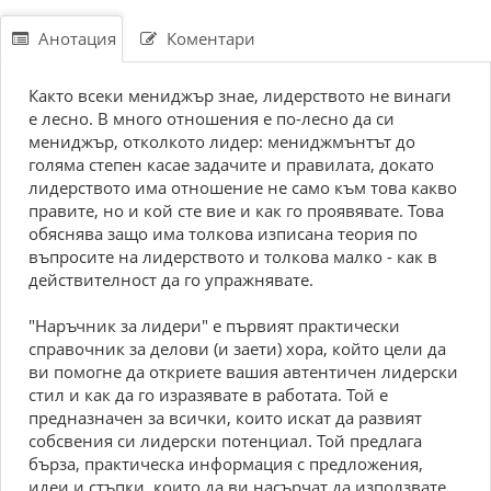
Анотация
Коментари
Както всеки мениджър знае, лидерството не винаги
е лесно. В много отношения е по-лесно да си
мениджър, отколкото лидер: мениджмънтът до
голяма степен касае задачите и правилата, докато
лидерството има отношение не само към това какво
правите, но и кой сте вие и как го проявявате. Това
обяснява защо има толкова изписана теория по
въпросите на лидерството и толкова малко - как в
действителност да го упражнявате.
"Наръчник за лидери" е първият практически
справочник за делови (и заети) хора, който цели да
ви помогне да откриете вашия автентичен лидерски
стил и как да го изразявате в работата. Той е
предназначен за всички, които искат да развият
собсвения си лидерски потенциал. Той предлага
бърза, практическа информация с предложения,
идеи и стъпки, които да ви насърчат да използвате