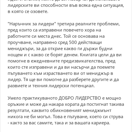
лидерските ви способности във всяка една ситуация,
в която се озовете.
"Наръчник за лидери" третира реалните проблеми,
пред които са изправени повечето хора на
работните си места днес. Той се основава на
проучване, направено сред 500 действащи
мениджъри, за да открие какво ги държи будни
нощем и с какво се борят денем. Книгата цели да ви
помогне в ежедневните предизвикателства, пред
които сте изправени и да ви насърчи да поемете
пътуването към израстването ви от мениджър в
лидер. Тя ще ви помогне да разберете другите и да
развиете и техния лидерски потенциал.
Умело практикуваното ДОБРО ЛИДЕРСТВО е мощно
оръжие и може да накара хората да постигнат такива
резултати, каквито обикновеният мениджмънт
никога не би могъл. Това е пътуване, което си струва
- както за вас самите, така и за вашата кариера.