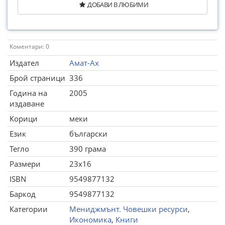
ДОБАВИ В ЛЮБИМИ
Коментари: 0
Издател
Амат-Ах
Брой страници
336
Година на
2005
издаване
Корици
меки
Език
български
Тегло
390 грама
Размери
23x16
ISBN
9549877132
Баркод
9549877132
Категории
Мениджмънт. Човешки ресурси
,
Икономика
,
Книги