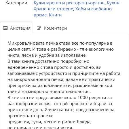
Категории
Кулинарство и ресторантьорство
,
Кухня.
Хранене и готвене
,
Хоби и свободно
време
,
Книги
Анотация
Коментари
Микровълновата печка става все по-популярна в
целия свят. И това е разбираемо - тя е екологично
чиста, лесна и удобна за използване.
В тази книга достатъчно подробно, но
едновременно с това просто и достъпно, ви
запознаваме с устройството и принципите на работа
на микровълновата печка, даваме ви практически
препоръки за използването й, разкриваме някои
тайни на микровълновата технология.
В книгата ви представяме около 1000 рецепти за
разнообразни ястия - от най-простите и бързи за
приготвяне до най-изисканите, предназначени за
празничната трапеза:
предястия, супи, месни и рибни блюда,
вегетариански и печени ястия,