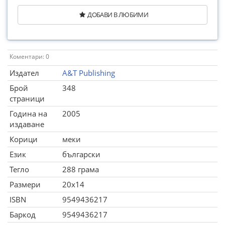
ДОБАВИ В ЛЮБИМИ
Коментари: 0
Издател
A&T Publishing
Брой
348
страници
Година на
2005
издаване
Корици
меки
Език
български
Тегло
288 грама
Размери
20x14
ISBN
9549436217
Баркод
9549436217