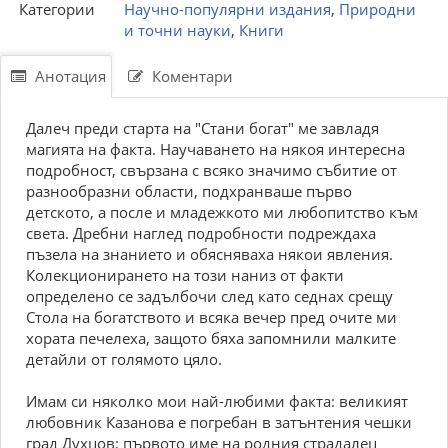
Категории
Научно-популярни издания
,
Природни
и точни науки
,
Книги
Анотация
Коментари
Далеч преди старта на "Стани богат" ме завладя
магията на факта. Научаването на някоя интересна
подробност, свързана с всяко значимо събитие от
разнообразни области, подхранваше първо
детското, а после и младежкото ми любопитство към
света. Дребни наглед подробности подреждаха
пъзела на знанието и обясняваха някои явления.
Колекционирането на този наниз от факти
определено се задълбочи след като седнах срещу
Стола на богатството и всяка вечер пред очите ми
хората печелеха, защото бяха запомнили малките
детайли от голямото цяло.
Имам си няколко мои най-любими факта: великият
любовник Казанова е погребан в затънтения чешки
град Духцов; първото име на родния страдалец