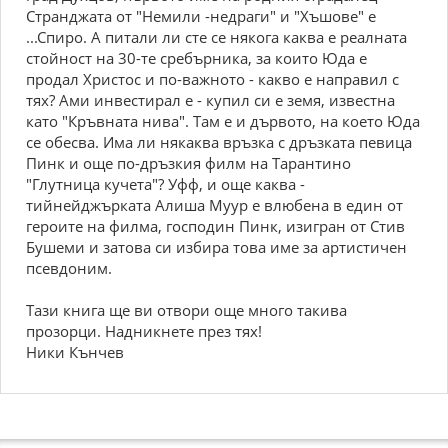
Странджата от "Немили -недраги" и "Хъшове" е
...Спиро. А питали ли сте се някога каква е реалната
стойност на 30-те сребърника, за които Юда е
продал Христос и по-важното - какво е направил с
тях? Ами инвестирал е - купил си е земя, известна
като "Кръвната нива". Там е и дървото, на което Юда
се обесва. Има ли някаква връзка с дръзката певица
Пинк и още по-дръзкия филм на Тарантино
"Глутница кучета"? Уфф, и още каква -
тийнейджърката Алиша Муур е влюбена в един от
героите на филма, господин Пинк, изигран от Стив
Бушеми и затова си избира това име за артистичен
псевдоним.
Тази книга ще ви отвори още много такива
прозорци. Надникнете през тях!
Ники Кънчев