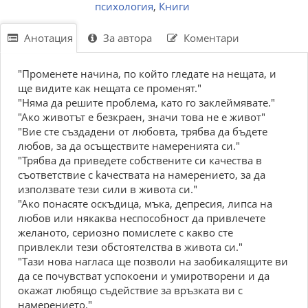
психология
,
Книги
Анотация
За автора
Коментари
"Променете начина, по който гледате на нещата, и
ще видите как нещата се променят."
"Няма да решите проблема, като го заклеймявате."
"Ако животът е безкраен, значи това не е живот"
"Вие сте създадени от любовта, трябва да бъдете
любов, за да осъществите намеренията си."
"Трябва да приведете собствените си качества в
съответствие с kачествата на намерението, за да
използвате тези сили в живота си."
"Ако понасяте оскъдица, мъка, депресия, липса на
любов или някаква неспособност да привлечете
желаното, сериозно помислете с какво сте
привлекли тези обстоятелства в живота си."
"Тази нова нагласа ще позволи на заобикалящите ви
да се почувстват успокоени и умиротворени и да
окажат любящо съдействие за връзката ви с
намерението."