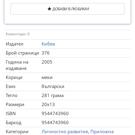
ДОБАВИ В ЛЮБИМИ
Коментари: 0
Издател
Кибеа
Брой страници
376
Година на
2005
издаване
Корици
меки
Език
български
Тегло
281 грама
Размери
20x13
ISBN
9544743960
Баркод
9544743960
Категории
Личностно развитие
,
Приложна