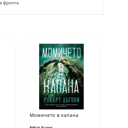
а фронта.
Момичето в капана
Робърт Дъгони