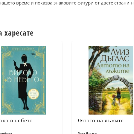
нашето време и показва знаковите фигури от двете страни н
а харесате
око в небето
Лятото на лъжите
Грийнуд
Луиз Дъглас