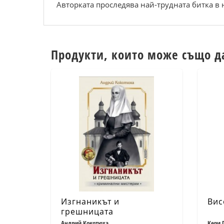
Авторката проследява най-трудната битка в 
Продукти, които може също д
Изгнаникът и
Вис
грешницата
Андрий Кокотюха
Кери 