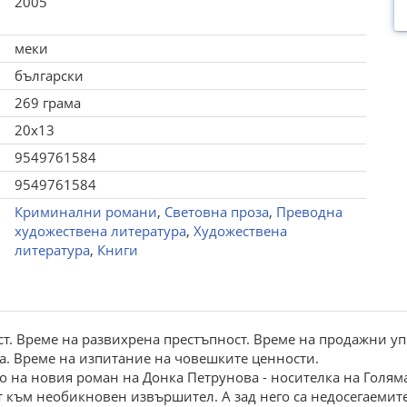
2005
меки
български
269 грама
20x13
9549761584
9549761584
Криминални романи
,
Световна проза
,
Преводна
художествена литература
,
Художествена
литература
,
Книги
ст. Време на развихрена престъпност. Време на продажни у
та. Време на изпитание на човешките ценности.
то на новия роман на Донка Петрунова - носителка на Голяма
т към необикновен извършител. А зад него са недосегаемите