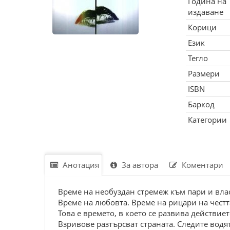
Година на
издаване
Корици
Език
Тегло
Размери
ISBN
Баркод
Категории
Анотация
За автора
Коментари
Време на необуздан стремеж към пари и вла
Време на любовта. Време на рицари на чест
Това е времето, в което се развива действие
Взривове разтърсват страната. Следите водя