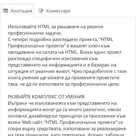
Анотация
Коментари
Използвайте HTML за решаване на реални
професионални задачи.
С четири подробно разгледани проекта, “HTML
Професионални проекти” е вашият ключ към
овладяване на силата на HTML. Всеки един проект
разглежда специфични изисквания към
представянето на информацията и е базиран на
ситуация от реалния живот. Чрез придобитите с тази
книга умения ще можете да променяте проектите
така, че да ги използвате за професионални цели.
РАЗВИЙТЕ КОМПЛЕКС ОТ УМЕНИЯ
Въпреки че изискванията към представянето на
информацията могат да са много различни, някои
основни дизайнерски принципи са приложими към
всеки Web сайт. “HTML Професионални проекти” се
спира върху средствата, използвани за реализиране
на тези принципи, като препратки, форми, таблици,