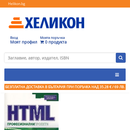
Helikon.bg
Вход
Моята поръчка
Моят профил
0 продукта
БЕЗПЛАТНА ДОСТАВКА В БЪЛГАРИЯ ПРИ ПОРЪЧКА
НАД 35.28 € / 69 ЛВ.