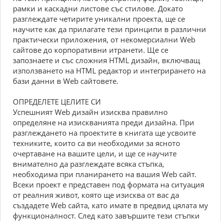
рамки и каскадни листове със стилове. Докато
разглеждате четирите уникални проекта, ще се
научите как да прилагате тези принципи в различни
практически приложения, от некомерсиални Web
сайтове до корпоративни итранети. Ще се
запознаете и със сложния HTML дизайн, включващ
използването на HTML редактор и интегрирането на
бази данни в Web сайтовете.
ОПРЕДЕЛЕТЕ ЦЕЛИТЕ СИ
Успешният Web дизайн изисква правилно
определяне на изискванията преди дизайна. При
разглеждането на проектите в книгата ще усвоите
техниките, които са ви необходими за ясното
очертаване на вашите цели, и ще се научите
внимателно да разглеждате всяка стъпка,
необходима при планирането на вашия Web сайт.
Всеки проект е представен под формата на ситуация
от реалния живот, която ще изисква от вас да
създадете Web сайта, като имате в предвид цялата му
функционалност. След като завършите тези стъпки