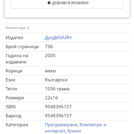
ДОБАВИ В ЛЮБИМИ
Коментари: 2
Издател
ДуоДИЗАЙН
Брой страници
736
Година на
2005
издаване
Корици
меки
Език
български
Тегло
1036 грама
Размери
22x16
ISBN
9548396157
Баркод
9548396157
Категории
Програмиране
,
Компютри и
интернет
,
Книги