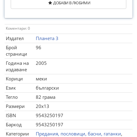
ДОБАВИ В ЛЮБИМИ
Коментари: 0
Издател
Планета 3
Брой
96
страници
Година на
2005
издаване
Корици
меки
Език
български
Тегло
82 грама
Размери
20x13
ISBN
9543250197
Баркод
9543250197
Категории
Предания, пословици, басни, гатанки
,