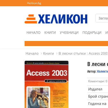
Helikon.bg
НАЧАЛО
КНИГИ
УЧЕБНИЦИ
ПОДАРЪЦИ
И
Начало
Книги
В лесни стъпки : Access 200
В лесни 
Автор:
Колект
Коментари: 0
Издател
Брой стра
Година на