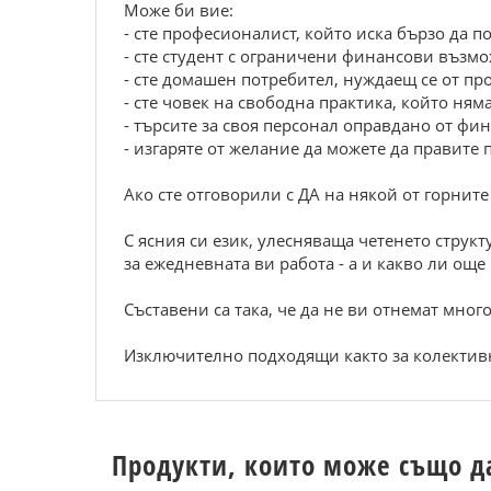
Може би вие:
- сте професионалист, който иска бързо да п
- сте студент с ограничени финансови възм
- сте домашен потребител, нуждаещ се от пр
- сте човек на свободна практика, който ням
- търсите за своя персонал оправдано от фи
- изгаряте от желание да можете да правите
Ако сте отговорили с ДА на някой от горните 
С ясния си език, улесняваща четенето струк
за ежедневната ви работа - а и какво ли още 
Съставени са така, че да не ви отнемат мног
Изключително подходящи както за колективн
Продукти, които може също д