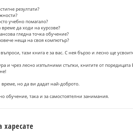
остигне резултати?
ожности?
осто учебно помагало?
а време да ходи на курсове?
нансова гледна точка обучение?
 повече неща на своя компютър?
въпроси, тази книга е за вас. С нея бързо и лесно ще усвои
тура и чрез лесно изпълними стъпки, книгите от поредицата
не!
о време, но да ви дадат най-доброто.
о обучение, така и за самостоятелни занимания.
а харесате