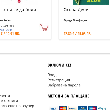
готви се да боли
Скъпа Деби
ни Робел
Фрида Макфадън
 / 24.90 ЛВ.
ка - 20 %
 € / 19.91 ЛВ.
12.80 € / 25.03 ЛВ.
ВКЛЮЧИ СЕ!
Вход
Регистрация
Забравена парола
иента
МЕТОДИ ЗА ПЛАЩАНЕ
им е-книги
ползване на ваучер