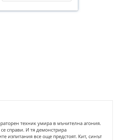
ораторен техник умира в мъчителна агония.
 се справи. И тя демонстрира
те изпитания все още предстоят. Кит, синът