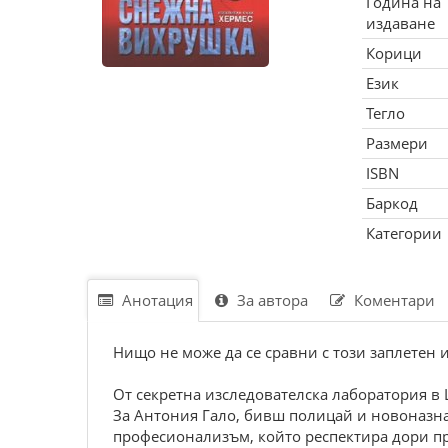
Година на
издаване
Корици
Език
Тегло
Размери
ISBN
Баркод
Категории
Анотация
За автора
Коментари
Нищо не може да се сравни с този заплетен 
От секретна изследователска лаборатория в
За Антония Гало, бивш полицай и новоназначе
професионализъм, който респектира дори пре