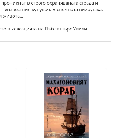
а проникнат в строго охраняваната сграда и
 и неизвестния купувач. В снежната вихрушка,
ни живота…
ясто в класацията на Пъблишърс Уикли.