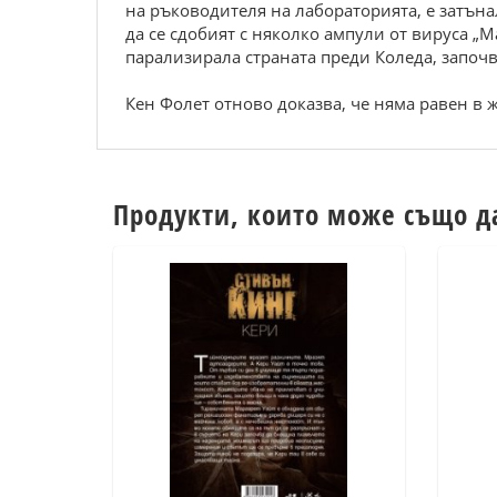
на ръководителя на лабораторията, е затънал
да се сдобият с няколко ампули от вируса „М
парализирала страната преди Коледа, запо
Кен Фолет отново доказва, че няма равен в 
Продукти, които може също д