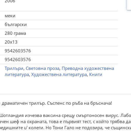
2006
меки
български
280 грама
20x13
9542603576
9542603576
Трилъри
,
Световна проза
,
Преводна художествена
литература
,
Художествена литература
,
Книги
и драматичен трилър. Съспенс по ръба на бръснача!
 Шотландия изчезва ваксина срещу смъртоносен вирус. Лаб
н шеф на охраната, това е първият тест, с който трябва да
дишните u' колеги. Но Тони Гало не подозира, че същински