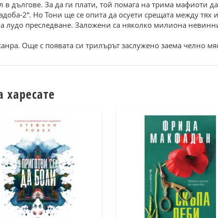
 в дългове. За да ги плати, той помага на трима мафиоти д
адоба-2“. Но Тони ще се опита да осуети срещата между тях
чва лудо преследване. Заложени са няколко милиона невин
жанра. Още с появата си трилърът заслужено заема челно м
а харесате