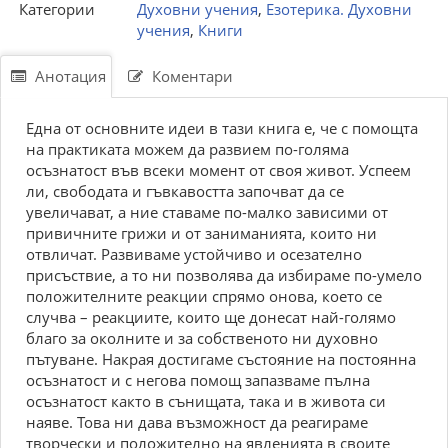
Категории
Духовни учения
,
Езотерика. Духовни
учения
,
Книги
Анотация
Коментари
Една от основните идеи в тази книга е, че с помощта
на практиката можем да развием по-голяма
осъзнатост във всеки момент от своя живот. Успеем
ли, свободата и гъвкавостта започват да се
увеличават, а ние ставаме по-малко зависими от
привичните грижи и от заниманията, които ни
отвличат. Развиваме устойчиво и осезателно
присъствие, а то ни позволява да избираме по-умело
положителните реакции спрямо онова, което се
случва – реакциите, които ще донесат най-голямо
благо за околните и за собственото ни духовно
пътуване. Накрая достигаме състояние на постоянна
осъзнатост и с негова помощ запазваме пълна
осъзнатост както в сънищата, така и в живота си
наяве. Това ни дава възможност да реагираме
творчески и положително на явленията в своите