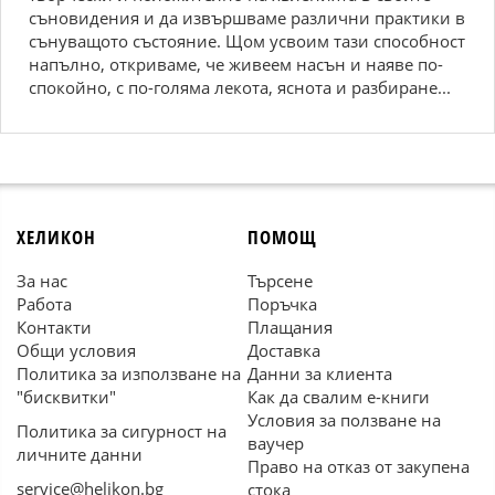
съновидения и да извършваме различни практики в
сънуващото състояние. Щом усвоим тази способност
напълно, откриваме, че живеем насън и наяве по-
спокойно, с по-голяма лекота, яснота и разбиране...
ХЕЛИКОН
ПОМОЩ
За нас
Търсене
Работа
Поръчка
Контакти
Плащания
Общи условия
Доставка
Политика за използване на
Данни за клиента
"бисквитки"
Как да свалим е-книги
Условия за ползване на
Политика за сигурност на
ваучер
личните данни
Право на отказ от закупена
service@helikon.bg
стока