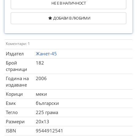
НЕ Е В НАЛИЧНОСТ
ДОБАВИ В ЛЮБИМИ
Коментари: 1
Издател
Жанет-45
Брой
182
страници
Година на
2006
издаване
Корици
меки
Език
български
Тегло
225 грама
Размери
20x13
ISBN
9544912541