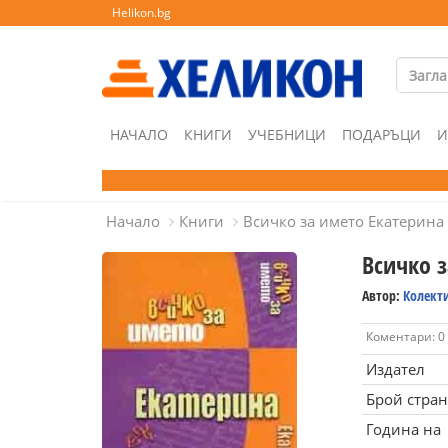
Helikon.bg
НАЧАЛО
КНИГИ
УЧЕБНИЦИ
ПОДАРЪЦИ
И
Начало
Книги
Всичко за името Екатерина
Всичко 
Автор:
Колект
Коментари: 0
Издател
Брой стра
Година на