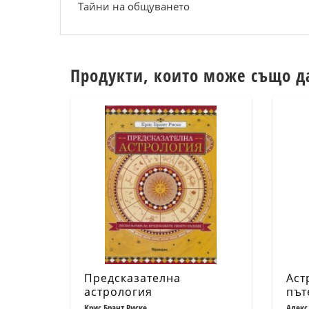
Тайни на общуването
Продукти, които може също д
Предсказателна
Аст
астрология
път
Крис Брант Риске
Алекс