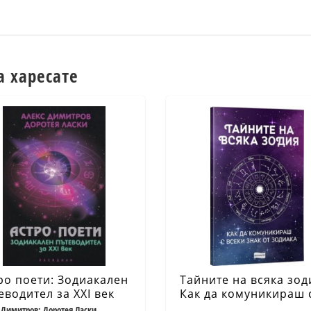
а харесате
ро поети: Зодиакален
Тайните на всяка зод
еводител за XXI век
Как да комуникираш 
всеки знак от зодиак
 Димитров; Доротея Ласки