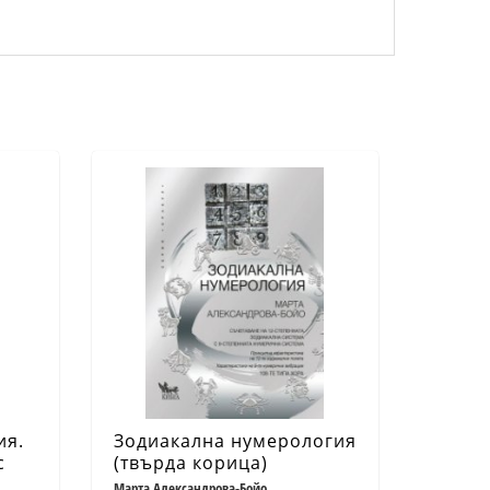
ия.
Зодиакална нумерология
с
(твърда корица)
а
Марта Александрова-Бойо