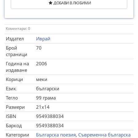
ДОБАВИ В ЛЮБИМИ
Коментари: 0
Издател
Иврай
Брой
70
страници
Година на
2006
издаване
Корици
меки
Език
български
Тегло
99 грама
Размери
21x14
ISBN
9549388034
Баркод
9549388034
Категории
Българска поезия
,
Съвременна българска