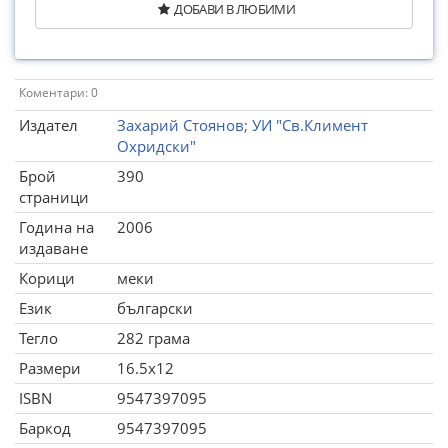
ДОБАВИ В ЛЮБИМИ
Коментари: 0
Издател
Захарий Стоянов; УИ "Св.Климент
Охридски"
Брой
390
страници
Година на
2006
издаване
Корици
меки
Език
български
Тегло
282 грама
Размери
16.5x12
ISBN
9547397095
Баркод
9547397095