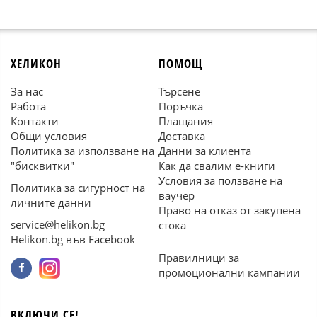
ХЕЛИКОН
ПОМОЩ
За нас
Търсене
Работа
Поръчка
Контакти
Плащания
Общи условия
Доставка
Политика за използване на
Данни за клиента
"бисквитки"
Как да свалим е-книги
Условия за ползване на
Политика за сигурност на
ваучер
личните данни
Право на отказ от закупена
service@helikon.bg
стока
Helikon.bg във Facebook
Правилници за
промоционални кампании
ВКЛЮЧИ СЕ!