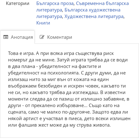
Категории
Българска проза
,
Съвременна българска
литература
,
Българска художествена
литература
,
Художествена литература
,
Книги
Анотация
Коментари
Това е игра. А при всяка игра съществува риск
номерът да не мине. Затуй играта трябва да се води
в два плана - убедителност на фактите и
убедителност на психологията. С други думи, да не
излизаш нито за миг вън от кожата на един
въображаем безобиден и искрен човек, какъвто ти
не си, но какъвто трябва да изглеждаш. В известни
моменти следва да се пазиш от излишно забавяне, в
други - от прекалено избързване... Също като на
сцената, само че малко по-другояче. Защото едва ли
някой артист е участвал в пиеса, дето всеки излишен
или фалшив жест може да му струва живота.