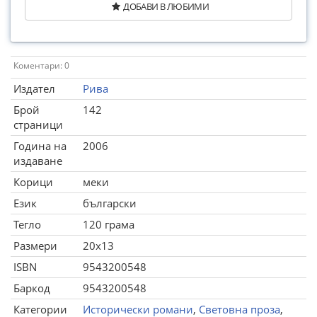
ДОБАВИ В ЛЮБИМИ
Коментари: 0
Издател
Рива
Брой
142
страници
Година на
2006
издаване
Корици
меки
Език
български
Тегло
120 грама
Размери
20x13
ISBN
9543200548
Баркод
9543200548
Категории
Исторически романи
,
Световна проза
,