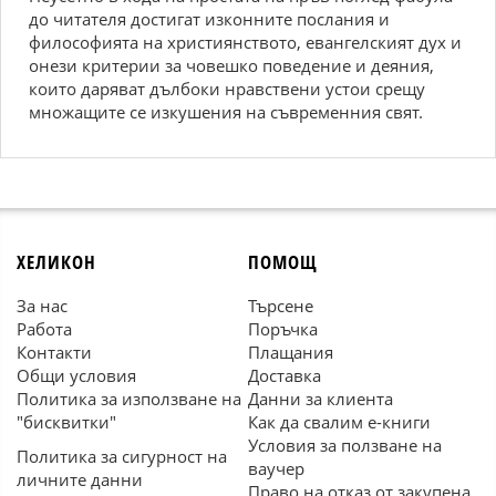
до читателя достигат изконните послания и
философията на християнството, евангелският дух и
онези критерии за човешко поведение и деяния,
които даряват дълбоки нравствени устои срещу
множащите се изкушения на съвременния свят.
ХЕЛИКОН
ПОМОЩ
За нас
Търсене
Работа
Поръчка
Контакти
Плащания
Общи условия
Доставка
Политика за използване на
Данни за клиента
"бисквитки"
Как да свалим е-книги
Условия за ползване на
Политика за сигурност на
ваучер
личните данни
Право на отказ от закупена