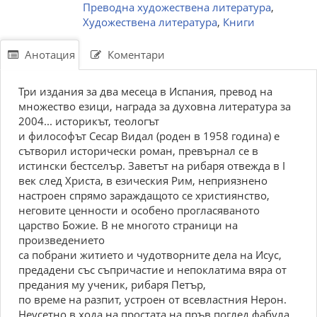
Преводна художествена литература
,
Художествена литература
,
Книги
Анотация
Коментари
Три издания за два месеца в Испания, превод на
множество езици, награда за духовна литература за
2004... историкът, теологът
и философът Сесар Видал (роден в 1958 година) е
сътворил исторически роман, превърнал се в
истински бестселър. Заветът на рибаря отвежда в I
век след Христа, в езическия Рим, неприязнено
настроен спрямо зараждащото се християнство,
неговите ценности и особено прогласяваното
царство Божие. В не многото страници на
произведението
са побрани житието и чудотворните дела на Исус,
предадени със съпричастие и непоклатима вяра от
предания му ученик, рибаря Петър,
по време на разпит, устроен от всевластния Нерон.
Неусетно в хода на простата на пръв поглед фабула