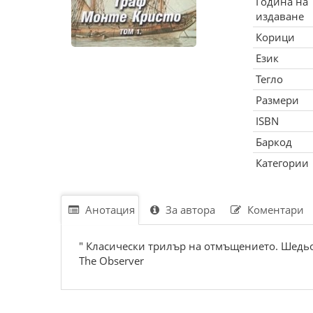
Година на
издаване
Корици
Език
Тегло
Размери
ISBN
Баркод
Категории
Анотация
За автора
Коментари
" Класически трилър на отмъщението. Шедьо
The Observer