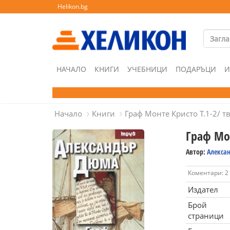
Helikon.bg
НАЧАЛО
КНИГИ
УЧЕБНИЦИ
ПОДАРЪЦИ
И
Начало
Книги
Граф Монте Кристо Т.1-2/ тв
Граф Мон
Автор:
Алекса
Коментари: 2
Издател
Брой
страници