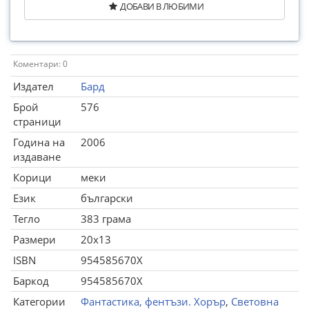
ДОБАВИ В ЛЮБИМИ
Коментари: 0
Издател
Бард
Брой
576
страници
Година на
2006
издаване
Корици
меки
Език
български
Тегло
383 грама
Размери
20x13
ISBN
954585670X
Баркод
954585670X
Категории
Фантастика, фентъзи. Хорър
,
Световна