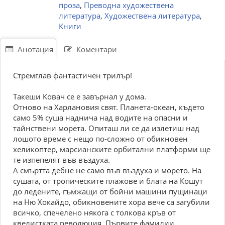
проза
,
Преводна художествена
литература
,
Художествена литература
,
Книги
Анотация
Коментари
Стремглав фантастичен трилър!
Такеши Ковач се е завърнал у дома.
Отново на Харлановия свят. Планета-океан, където
само 5% суша наднича над водите на опасни и
тайнствени морета. Опиташ ли се да излетиш над
лошото време с нещо по-сложно от обикновен
хеликоптер, марсианските орбитални платформи ще
те изпепелят във въздуха.
А смъртта дебне не само във въздуха и морето. На
сушата, от тропическите плажове и блата на Кошут
до ледените, гъмжащи от бойни машини пущинаци
на Ню Хокайдо, обикновените хора вече са загубили
всичко, спечелено някога с толкова кръв от
квелистката революция. Първите фамилии,